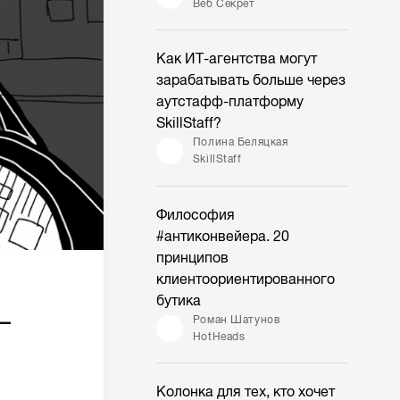
Веб Секрет
Как ИТ-агентства могут
зарабатывать больше через
аутстафф-платформу
SkillStaff?
Полина Беляцкая
SkillStaff
Философия
#антиконвейера. 20
принципов
клиентоориентированного
бутика
—
Роман Шатунов
HotHeads
Колонка для тех, кто хочет