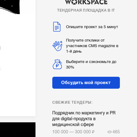
ТЕНДЕРНАЯ ПЛОЩАДКА В IT
Опишите проект за 5 минут
Получите отклики от
участников CMS magazine в
я
1-й день
Выберите и сэкономьте до
30%
х
Обсудить мой проект
СВЕЖИЕ ТЕНДЕРЫ:
Подрядчик по маркетингу и PR
для digital-продукта в
медицинской сфере
100 000 — 300 000 ₽
465