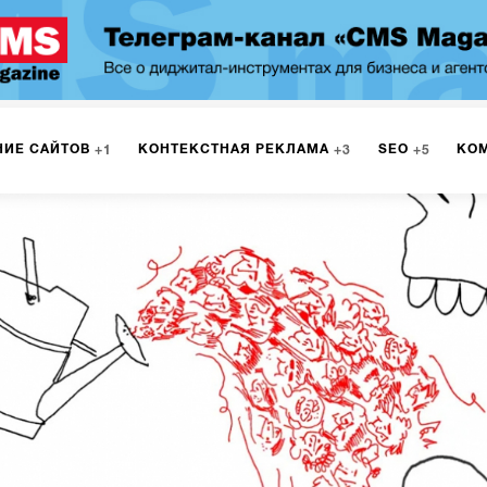
НИЕ САЙТОВ
КОНТЕКСТНАЯ РЕКЛАМА
SEO
КО
1
3
5
МАРКЕТИНГ
ПРОГРАММИРОВАНИЕ
ИСПОЛЬЗОВАНИЕ
8
1
А
ЮЗАБИЛИТИ
ИНТРАНЕТ
МОНИТОРИНГ
МЕНЕДЖМЕ