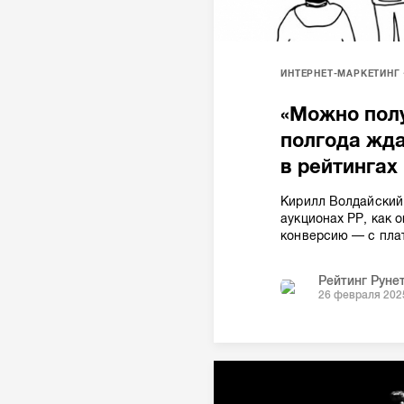
ИНТЕРНЕТ-МАРКЕТИНГ
«Можно полу
полгода жда
в рейтингах
Кирилл Волдайский,
аукционах РР, как 
конверсию — с плат
Рейтинг Руне
26 февраля 202