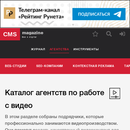
magazine
CMS
Все о digital
ЖУРНАЛ
АГЕНТСТВА
ИНСТРУМЕНТЫ
ВЕБ-СТУДИИ
SEO-КОМПАНИИ
КОНТЕКСТНАЯ РЕКЛАМА
ТА
Каталог агентств по работе
с видео
В этом разделе собраны подрядчики, которые
профессионально занимаются видеопроизводством.