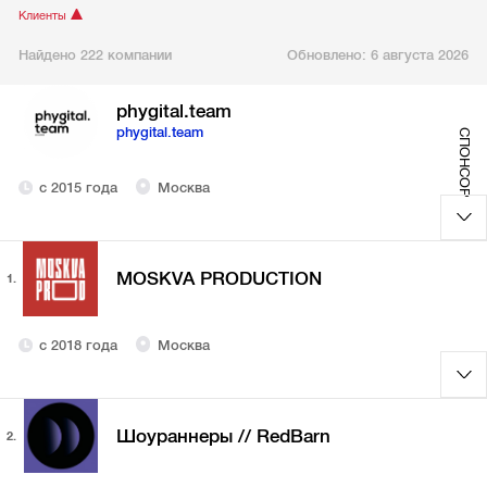
Клиенты
Найдено 222 компании
Обновлено:
6 августа 2026
phygital.team
phygital.team
СПОНСОР
с 2015 года
Москва
MOSKVA PRODUCTION
1.
с 2018 года
Москва
Шоураннеры // RedBarn
2.