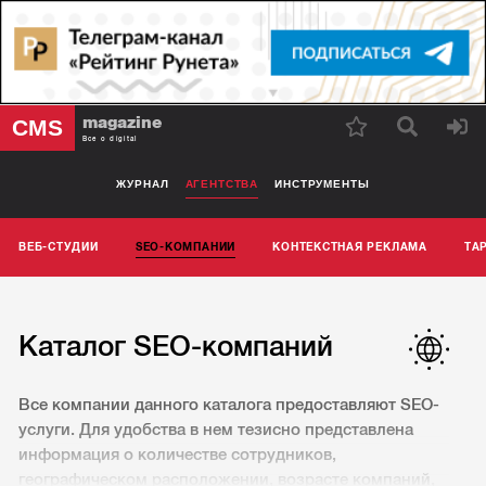
magazine
CMS
Все о digital
ЖУРНАЛ
АГЕНТСТВА
ИНСТРУМЕНТЫ
ВЕБ-СТУДИИ
SEO-КОМПАНИИ
КОНТЕКСТНАЯ РЕКЛАМА
ТА
Каталог SEO-компаний
Все компании данного каталога предоставляют SEO-
услуги. Для удобства в нем тезисно представлена
информация о количестве сотрудников,
географическом расположении, возрасте компаний,