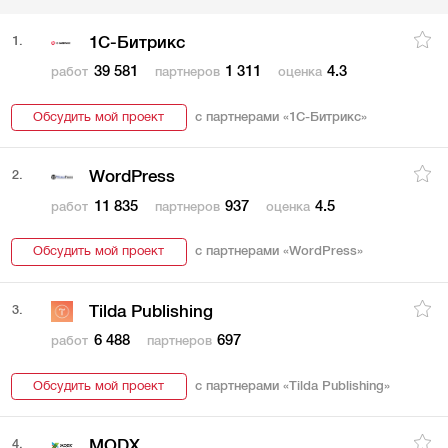
1.
1С-Битрикс
39 581
1 311
4.3
работ
партнеров
оценка
Обсудить мой проект
с партнерами «
1С-Битрикс
»
2.
WordPress
11 835
937
4.5
работ
партнеров
оценка
Обсудить мой проект
с партнерами «
WordPress
»
3.
Tilda Publishing
6 488
697
работ
партнеров
Обсудить мой проект
с партнерами «
Tilda Publishing
»
4.
MODX