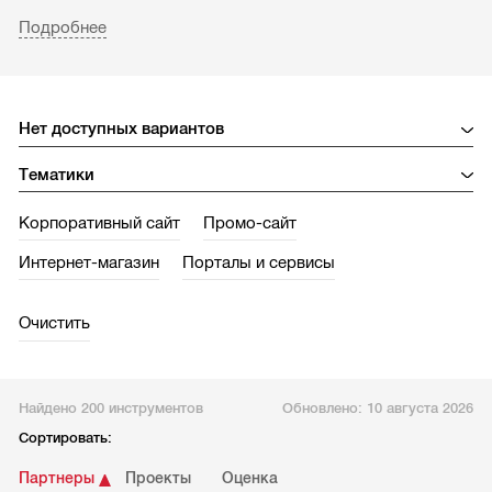
Используя фильтры, расположенные вверху, вы можете
Подробнее
формировать списки из CMS разного типа (коробочные,
SaaS, самописные, Open Sourсe), разной
направленности (предназначенные для создания
порталов, корпоративных или промо-сайтов, интернет-
магазинов) и тематики (медицина, музыка,
недвижимость, компьютеры и пр.).
Корпоративный сайт
Промо-сайт
Интернет-магазин
Порталы и сервисы
Очистить
Найдено 200 инструментов
Обновлено:
10 августа 2026
Сортировать:
Партнеры
Проекты
Оценка