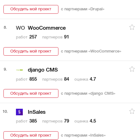
Обсудить мой проект
с партнерами «
Drupal
»
8.
WO
WooCommerce
257
91
работ
партнеров
Обсудить мой проект
с партнерами «
WooCommerce
»
9.
django CMS
855
84
4.7
работ
партнеров
оценка
Обсудить мой проект
с партнерами «
django CMS
»
10.
InSales
385
79
4.5
работ
партнеров
оценка
Обсудить мой проект
с партнерами «
InSales
»