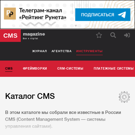
magazine
CMS
Все о digital
ЖУРНАЛ
АГЕНТСТВА
ИНСТРУМЕНТЫ
CMS
ФРЕЙМВОРКИ
CRM-СИСТЕМЫ
ПЛАТЕЖНЫЕ СИСТЕМЫ
Каталог CMS
В этом каталоге мы собрали все известные в России
CMS (Content Management System — системы
управления сайтами).