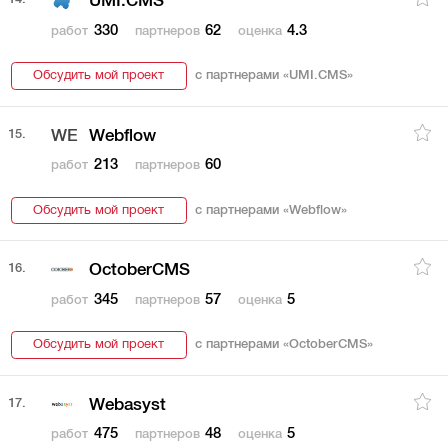
UMI.CMS
330
62
4.3
работ
партнеров
оценка
Обсудить мой проект
с партнерами «
UMI.CMS
»
15.
WE
Webflow
213
60
работ
партнеров
Обсудить мой проект
с партнерами «
Webflow
»
16.
OctoberCMS
345
57
5
работ
партнеров
оценка
Обсудить мой проект
с партнерами «
OctoberCMS
»
17.
Webasyst
475
48
5
работ
партнеров
оценка