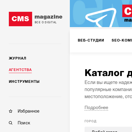
magazine
CMS
ВСЕ О DIGITAL
ВЕБ-СТУДИИ
SEO-КОМ
ЖУРНАЛ
КОРПОРАТИВНЫЕ РЕШЕН
Каталог 
АГЕНТСТВА
ИНСТРУМЕНТЫ
Если вы ищете надеж
РЕКЛАМА НА ИНТЕРНЕТ-
популярные компании
местоположение, отс
карточке компаний п
Подробнее
подходящих исполнит
КОНСАЛТИНГ
VR/AR
Избранное
ГОРОД
Поиск