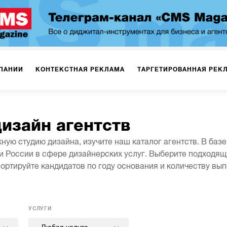
ПАНИИ
КОНТЕКСТНАЯ РЕКЛАМА
ТАРГЕТИРОВАННАЯ РЕК
ИЯ
ДИЗАЙН
БРЕНДИНГ
SMM
МАРКЕТИНГ-ПРОЕКТЫ
дизайн агентств
ную студию дизайна, изучите наш каталог агентств. В баз
ПЛОЩАДКАХ
РАБОТА С МАРКЕТПЛЕЙСАМИ
ФОТО
ПРОД
 России в сфере дизайнерских услуг. Выберите подходящ
ортируйте кандидатов по году основания и количеству вып
редставлены кейсы и отзывы от клиентов — они помогут в 
елей, обсудите с ними проект и получите предложения с ц
ИГРЫ
ОФЛАЙН-РЕКЛАМА
УСЛУГИ