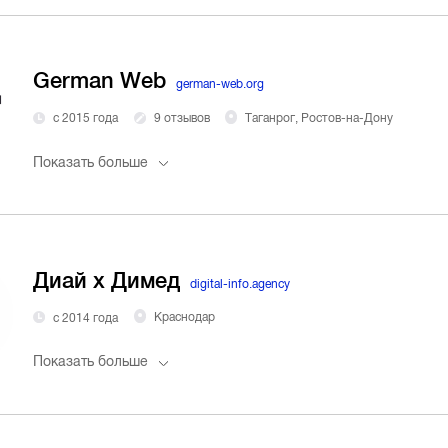
German Web
german-web.org
с 2015 года
9 отзывов
Таганрог, Ростов-на-Дону
Показать больше
Диай х Димед
digital-info.agency
с 2014 года
Краснодар
Показать больше