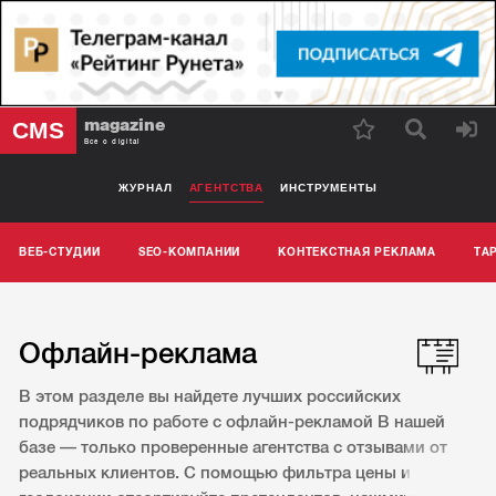
magazine
CMS
Все о digital
ЖУРНАЛ
АГЕНТСТВА
ИНСТРУМЕНТЫ
ВЕБ-СТУДИИ
SEO-КОМПАНИИ
КОНТЕКСТНАЯ РЕКЛАМА
ТА
Офлайн-реклама
В этом разделе вы найдете лучших российских
подрядчиков по работе с офлайн-рекламой В нашей
базе — только проверенные агентства с отзывами от
реальных клиентов. С помощью фильтра цены и