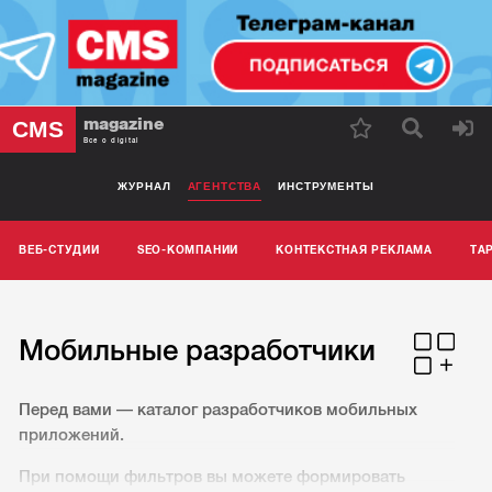
magazine
CMS
Все о digital
ЖУРНАЛ
АГЕНТСТВА
ИНСТРУМЕНТЫ
ВЕБ-СТУДИИ
SEO-КОМПАНИИ
КОНТЕКСТНАЯ РЕКЛАМА
ТА
Мобильные разработчики
Перед вами — каталог разработчиков мобильных
приложений.
При помощи фильтров вы можете формировать