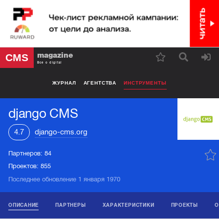
magazine
CMS
Все о digital
ЖУРНАЛ
АГЕНТСТВА
ИНСТРУМЕНТЫ
django CMS
4.7
django-cms.org
Партнеров:
84
Проектов:
855
Последнее обновление 1 января 1970
ОПИСАНИЕ
ПАРТНЕРЫ
ХАРАКТЕРИСТИКИ
ПРОЕКТЫ
О