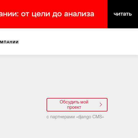
ОМПАНИИ
Обсудить мой
проект
с партнерами «
django CMS
»