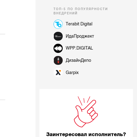
ТОП-5 ПО ПОПУЛЯРНОСТИ
ВНЕДРЕНИЙ
Terabit Digital
ИдаПроджект
WPP.DIGITAL
ДизайнДепо
Garpix
Заинтересовал исполнитель?