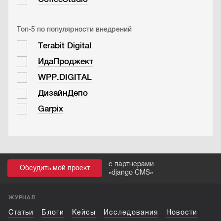
Топ-5 по популярности внедрений
Terabit Digital
ИдаПроджект
WPP.DIGITAL
ДизайнДепо
Garpix
с партнерами
Обсудить мой проект
«
django CMS
»
ЖУРНАЛ
Статьи
Блоги
Кейсы
Исследования
Новости