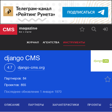
magazine
CMS
Все о digital
ЖУРНАЛ
АГЕНТСТВА
ИНСТРУМЕНТЫ
django CMS
4.7
django-cms.org
Партнеров:
84
Проектов:
855
Последнее обновление 1 января 1970
ОПИСАНИЕ
ПАРТНЕРЫ
ХАРАКТЕРИСТИКИ
ПРОЕКТЫ
О