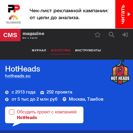
magazine
CMS
Все о digital
ЖУРНАЛ
АГЕНТСТВА
ИНСТРУМЕНТЫ
HotHeads
hotheads.su
с 2013 года
202 проекта
от 5 тыс до 2 млн руб
Москва, Тамбов
Обсудить проект с компанией
HotHeads