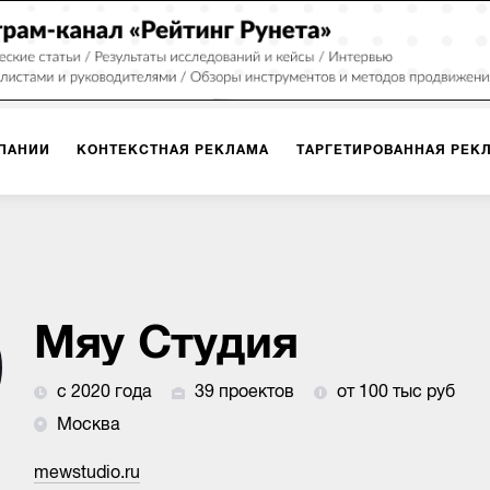
ПАНИИ
КОНТЕКСТНАЯ РЕКЛАМА
ТАРГЕТИРОВАННАЯ РЕК
ИЯ
ДИЗАЙН
БРЕНДИНГ
SMM
МАРКЕТИНГ-ПРОЕКТЫ
ПЛОЩАДКАХ
РАБОТА С МАРКЕТПЛЕЙСАМИ
ФОТО
ПРОД
Мяу Студия
с 2020 года
39 проектов
от 100 тыс руб
ИГРЫ
ОФЛАЙН-РЕКЛАМА
Москва
mewstudio.ru