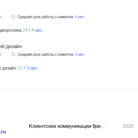
4
Средний срок работы с клиентом:
4 мес.
идеоролика
24
/
4 мес.
ий дизайн
2
Средний срок работы с клиентом:
3 мес.
й дизайн
22
/
3 мес.
Клиентские коммуникации бренда В2С — Лучший лонч проект, победитель
2026
.ru