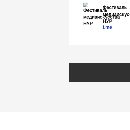
Фестиваль
медиаискус
НУР
t.me