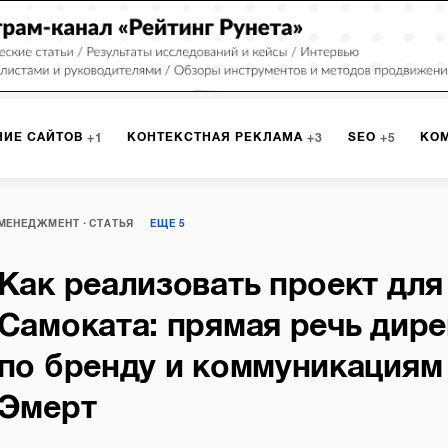
НИЕ САЙТОВ
КОНТЕКСТНАЯ РЕКЛАМА
SEO
КО
1
3
5
МАРКЕТИНГ
ПРОГРАММИРОВАНИЕ
ИСПОЛЬЗОВАНИЕ
8
1
МЕНЕДЖМЕНТ
СТАТЬЯ
ЕЩЕ
5
Как реализовать проект для
А
ЮЗАБИЛИТИ
ИНТРАНЕТ
МОНИТОРИНГ
МЕНЕДЖМЕ
Самоката: прямая речь дир
по бренду и коммуникациям
Эмерт