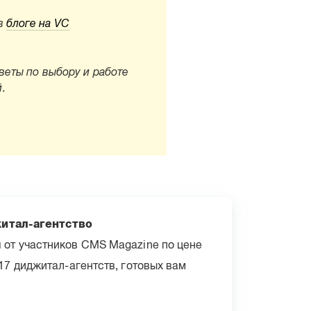
 в
блоге на VC
оветы по выбору и работе
.
житал-агентство
я от участников CMS Magazine по цене
617 диджитал-агентств, готовых вам