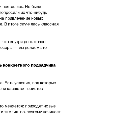
и появились. Но были
попросили их что-нибудь
м на привлечение новых
. В итоге случилась классная
, что внутри достаточно
одюсеры — мы делаем это
ь конкретного подрядчика
е. Есть условия, под которые
 они касаются юристов
сто меняется: приходят новые
 и тимлид, по-другому начинает