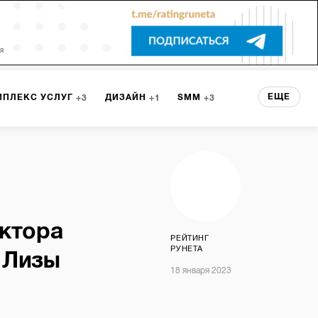
ЕЩЕ
МПЛЕКС УСЛУГ
ДИЗАЙН
SMM
3
1
3
 СЕРВИСА
БРЕНДИНГ
3
НТ
1
ектора
РЕЙТИНГ
РУНЕТА
 Лизы
18 января 2023