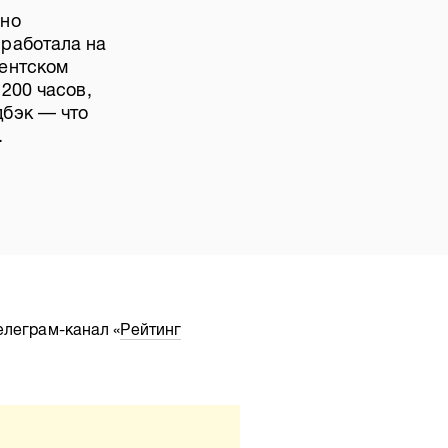
бно
 работала на
гентском
 200 часов,
дбэк — что
.
елеграм-канал «
Рейтинг