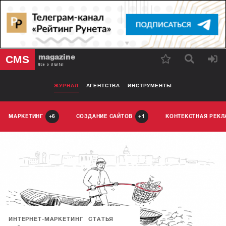
magazine
CMS
Все о digital
ЖУРНАЛ
АГЕНТСТВА
ИНСТРУМЕНТЫ
МАРКЕТИНГ
СОЗДАНИЕ САЙТОВ
КОНТЕКСТНАЯ РЕК
6
1
ИНТЕРНЕТ-МАРКЕТИНГ
СТАТЬЯ