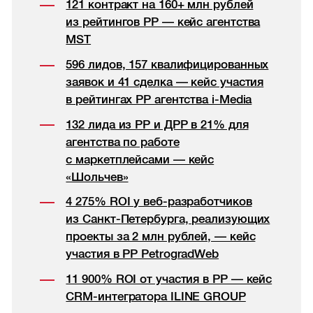
121 контракт на 160+ млн рублей
из рейтингов РР — кейс агентства
MST
596 лидов, 157 квалифицированных
заявок и 41 сделка — кейс участия
в рейтингах РР агентства i-Media
132 лида из РР и ДРР в 21% для
агентства по работе
с маркетплейсами — кейс
«Шольчев»
4 275% ROI у веб-разработчиков
из Санкт-Петербурга, реализующих
проекты за 2 млн рублей, — кейс
участия в РР PetrogradWeb
11 900% ROI от участия в РР — кейс
CRM-интегратора ILINE GROUP