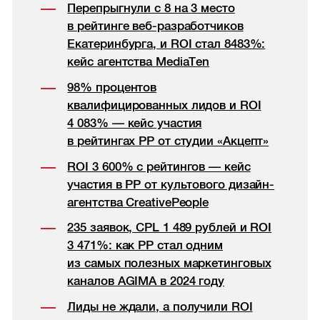
Перепрыгнули с 8 на 3 место
в рейтинге веб-разработчиков
Екатеринбурга, и ROI стал 8483%:
кейс агентства MediaTen
98% процентов
квалифицированных лидов и ROI
4 083% — кейс участия
в рейтингах РР от студии «Акцепт»
ROI 3 600% с рейтингов — кейс
участия в РР от культового дизайн-
агентства CreativePeople
235 заявок, CPL 1 489 рублей и ROI
3 471%: как РР стал одним
из самых полезных маркетинговых
каналов AGIMA в 2024 году
Лиды не ждали, а получили ROI