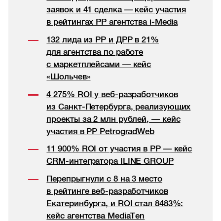
заявок и 41 сделка — кейс участия
в рейтингах РР агентства i-Media
132 лида из РР и ДРР в 21%
для агентства по работе
с маркетплейсами — кейс
«Шольчев»
4 275% ROI у веб-разработчиков
из Санкт-Петербурга, реализующих
проекты за 2 млн рублей, — кейс
участия в РР PetrogradWeb
11 900% ROI от участия в РР — кейс
CRM-интегратора ILINE GROUP
Перепрыгнули с 8 на 3 место
в рейтинге веб-разработчиков
Екатеринбурга, и ROI стал 8483%:
кейс агентства MediaTen