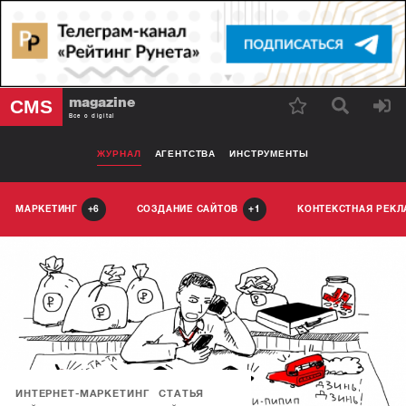
magazine
CMS
Все о digital
ЖУРНАЛ
АГЕНТСТВА
ИНСТРУМЕНТЫ
МАРКЕТИНГ
СОЗДАНИЕ САЙТОВ
КОНТЕКСТНАЯ РЕК
6
1
ИНТЕРНЕТ-МАРКЕТИНГ
СТАТЬЯ