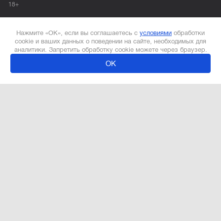
18+
Нажмите «ОК», если вы соглашаетесь с
условиями
обработки
cookie и ваших данных о поведении на сайте, необходимых для
аналитики. Запретить обработку cookie можете через браузер.
ОК