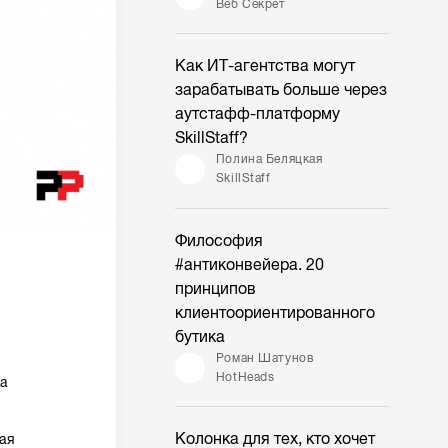
Веб Секрет
Как ИТ-агентства могут
зарабатывать больше через
аутстафф-платформу
SkillStaff?
Полина Беляцкая
SkillStaff
Философия
#антиконвейера. 20
принципов
клиентоориентированного
бутика
Роман Шатунов
HotHeads
ка
Колонка для тех, кто хочет
дая