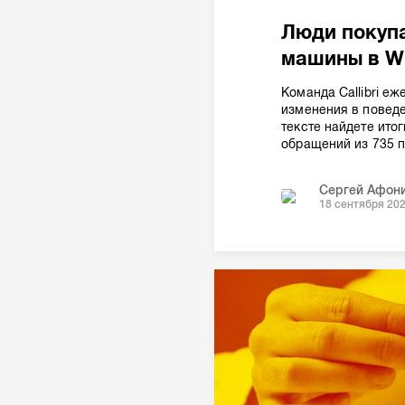
Люди покуп
машины в Wh
Команда Callibri е
изменения в поведе
тексте найдете ито
обращений из 735 п
Сергей Афон
18 сентября 20