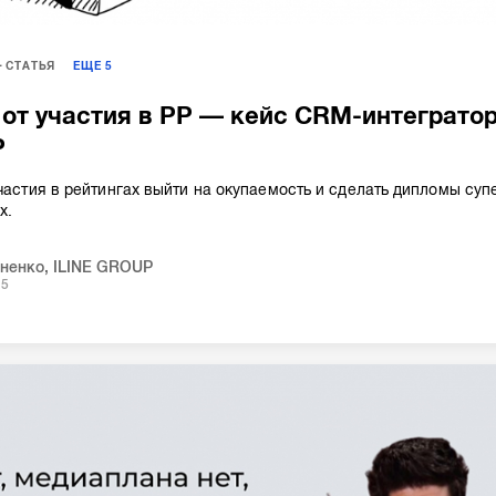
СТАТЬЯ
ЕЩЕ
5
 от участия в РР — кейс CRM-интеграто
P
участия в рейтингах выйти на окупаемость и сделать дипломы суп
х.
аненко
,
ILINE GROUP
25