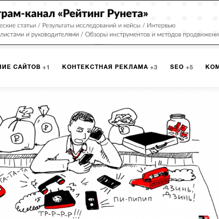
НИЕ САЙТОВ
КОНТЕКСТНАЯ РЕКЛАМА
SEO
КО
1
3
5
МАРКЕТИНГ
ПРОГРАММИРОВАНИЕ
ИСПОЛЬЗОВАНИЕ
8
1
А
ЮЗАБИЛИТИ
ИНТРАНЕТ
МОНИТОРИНГ
МЕНЕДЖМЕ