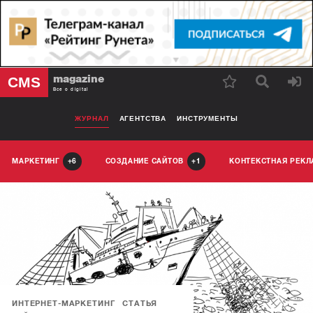
magazine
CMS
Все о digital
ЖУРНАЛ
АГЕНТСТВА
ИНСТРУМЕНТЫ
МАРКЕТИНГ
СОЗДАНИЕ САЙТОВ
КОНТЕКСТНАЯ РЕК
6
1
ИНТЕРНЕТ-МАРКЕТИНГ
СТАТЬЯ