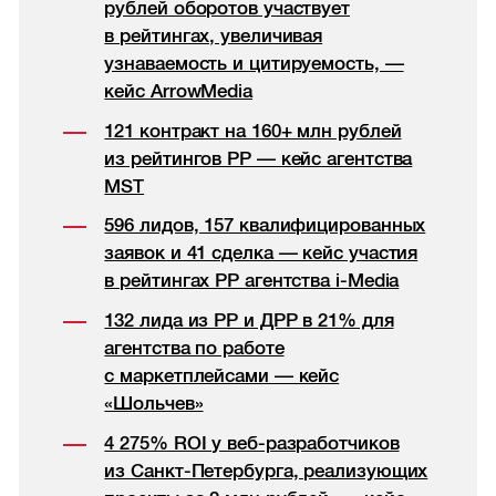
рублей оборотов участвует
в рейтингах, увеличивая
узнаваемость и цитируемость, —
кейс ArrowMedia
121 контракт на 160+ млн рублей
из рейтингов РР — кейс агентства
MST
596 лидов, 157 квалифицированных
заявок и 41 сделка — кейс участия
в рейтингах РР агентства i-Media
132 лида из РР и ДРР в 21% для
агентства по работе
с маркетплейсами — кейс
«Шольчев»
4 275% ROI у веб-разработчиков
из Санкт-Петербурга, реализующих