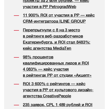
проекты за 2 млн рублей, — кейс
участия в РР PetrogradWeb
11 900% ROI от участия в РР — кейс
CRM-интегратора ILINE GROUP
Перепрыгнули с 8 на 3 место
в рейтинге веб-разработчиков
Екатеринбурга, и ROI стал 8483%:
кейс агентства MediaTen
98% процентов
квалифицированных лидов и ROI
4 083% — кейс участия
в рейтингах РР от студии «Акцепт»
ROI 3 600% с рейтингов — кейс
участия в РР от культового дизайн-
агентства CreativePeople
235 заявок, CPL 1 489 рублей и ROI