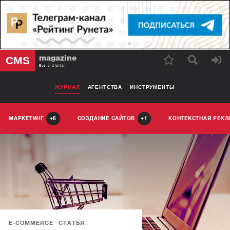
magazine
CMS
Все о digital
ЖУРНАЛ
АГЕНТСТВА
ИНСТРУМЕНТЫ
МАРКЕТИНГ
СОЗДАНИЕ САЙТОВ
КОНТЕКСТНАЯ РЕК
6
1
E-COMMERCE
СТАТЬЯ