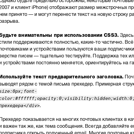
Однако будьте предельно осторожны, некоторые почтовые 
2007 и клиент iPhone) отображают размер межстрочных п
чем принято — и могут перенести текст на новую строку 
разрыва.
Будьте внимательны при использовании CSS3.
Здесь 
стили поддерживаются полностью, какие-то частично. Всё 
почтовиками и устройствами пользуются ваши подписчики
верстке писем — тщательно тестируйте. Поддержка тех и
и устройствами постоянно меняется, ориентируйтесь на га
Используйте текст предварительного заголовка.
Поч
выводят рядом с темой письма прехедер. Примерная стру
size:0px;font-
color:#ffffff;opacity:0;visibility:hidden;width:0
прехедера</div>
.
Прехедер показывается на многих почтовых клиентах в к
и важен так же, как тема сообщения. Всегда добавляйте ег
подписчика открыть полученный email. Многие почтовые к