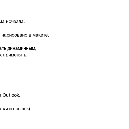
ма исчезла.
и нарисовано в макете.
лать динамичным,
х применять.
 Outlook.
тки и ссылок).