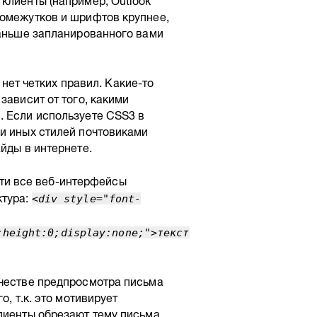
клиенты (например, Outlook
ромежутков и шрифтов крупнее,
раньше запланированного вами
нет четких правил. Какие-то
зависит от того, какими
. Если используете CSS3 в
ли иных стилей почтовиками
йды в интернете.
ти все веб-интерфейсы
ктура:
<div style="font-
;height:0;display:none;">текст
ачестве предпросмотра письма
о, т.к. это мотивирует
лиенты обрезают тему письма,