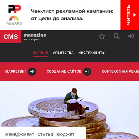
magazine
CMS
Все о digital
ЖУРНАЛ
АГЕНТСТВА
ИНСТРУМЕНТЫ
МАРКЕТИНГ
СОЗДАНИЕ САЙТОВ
КОНТЕКСТНАЯ РЕК
5
1
МЕНЕДЖМЕНТ
СТАТЬЯ
БЮДЖЕТ