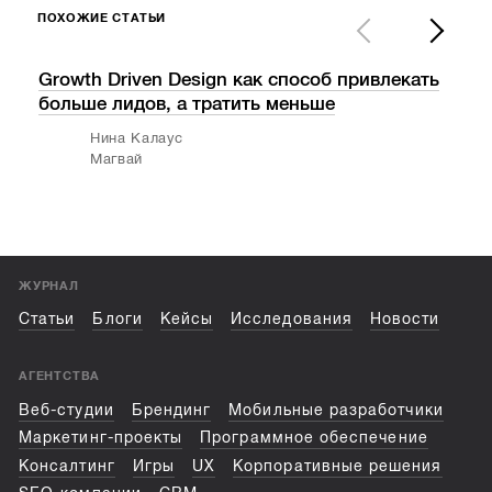
ПОХОЖИЕ СТАТЬИ
Growth Driven Design как способ привлекать
Поч
больше лидов, а тратить меньше
отк
чем
Нина Калаус
Магвай
ЖУРНАЛ
Статьи
Блоги
Кейсы
Исследования
Новости
АГЕНТСТВА
Веб-студии
Брендинг
Мобильные разработчики
Маркетинг-проекты
Программное обеспечение
Консалтинг
Игры
UX
Корпоративные решения