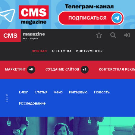
magazine
CMS
Все о digital
ЖУРНАЛ
АГЕНТСТВА
ИНСТРУМЕНТЫ
МАРКЕТИНГ
СОЗДАНИЕ САЙТОВ
КОНТЕКСТНАЯ РЕК
6
1
Блог
Статья
Кейс
Интервью
Новость
ТЕГИ
Исследование