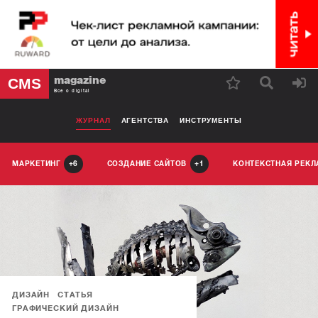
magazine
CMS
Все о digital
ЖУРНАЛ
АГЕНТСТВА
ИНСТРУМЕНТЫ
МАРКЕТИНГ
СОЗДАНИЕ САЙТОВ
КОНТЕКСТНАЯ РЕК
6
1
ДИЗАЙН
СТАТЬЯ
ГРАФИЧЕСКИЙ ДИЗАЙН