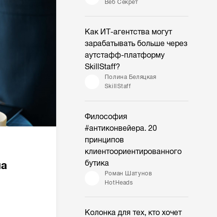
Веб Секрет
Как ИТ-агентства могут
зарабатывать больше через
аутстафф-платформу
SkillStaff?
Полина Беляцкая
SkillStaff
Философия
#антиконвейера. 20
принципов
клиентоориентированного
бутика
на
Роман Шатунов
HotHeads
Колонка для тех, кто хочет