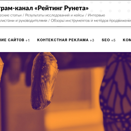
НИЕ САЙТОВ
КОНТЕКСТНАЯ РЕКЛАМА
SEO
КО
1
3
5
МАРКЕТИНГ
ПРОГРАММИРОВАНИЕ
ИСПОЛЬЗОВАНИЕ
8
1
А
ЮЗАБИЛИТИ
ИНТРАНЕТ
МОНИТОРИНГ
МЕНЕДЖМЕ