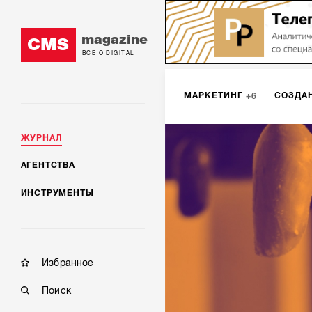
magazine
CMS
ВСЕ О DIGITAL
МАРКЕТИНГ
СОЗДА
6
ЖУРНАЛ
DIGITAL
ИНТЕРНЕТ-
1
АГЕНТСТВА
ИНСТРУМЕНТЫ
МОБИЛЬНАЯ РАЗРАБОТК
Избранное
Поиск