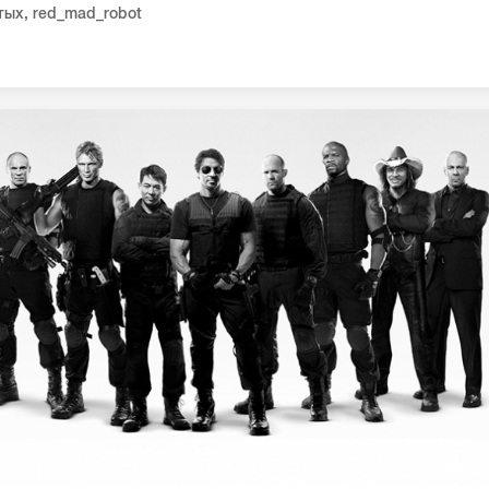
тых
,
red_mad_robot