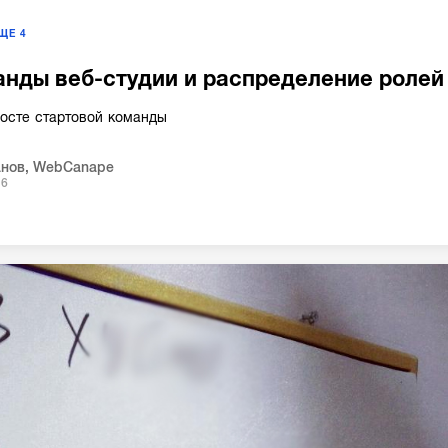
ЕЩЕ
4
нды веб-студии и распределение ролей
росте стартовой команды
анов
,
WebCanape
16