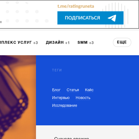
ЕЩЕ
МПЛЕКС УСЛУГ
ДИЗАЙН
SMM
3
1
3
 СЕРВИСА
БРЕНДИНГ
3
ТЕГИ
Блог
Статья
Кейс
НТ
1
Интервью
Новость
Исследование