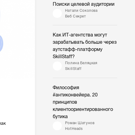
Поиски целевой аудитории
Натали Соколова
Веб Секрет
Как ИТ-агентства могут
зарабатывать больше через
аутстафф-платформу
SkillStaff?
Полина Беляцкая
SkillStaff
Философия
#антиконвейера. 20
принципов
клиентоориентированного
бутика
Роман Шатунов
как
HotHeads
ы