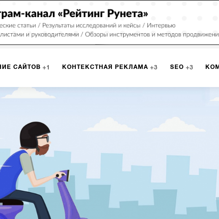
НИЕ САЙТОВ
КОНТЕКСТНАЯ РЕКЛАМА
SEO
КО
1
3
3
РКЕТИНГ
ПРОГРАММИРОВАНИЕ
ИСПОЛЬЗОВАНИЕ С
9
1
А
ЮЗАБИЛИТИ
ИНТРАНЕТ
МОНИТОРИНГ
МЕНЕДЖМЕ