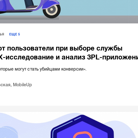
ЬЯ
ЕЩЕ
5
т пользователи при выборе службы
X-исследование и анализ 3PL-приложен
которые могут стать убийцами конверсии».
вская
,
MobileUp