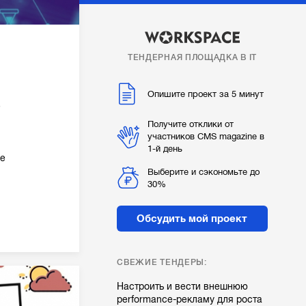
ТЕНДЕРНАЯ ПЛОЩАДКА В IT
Опишите проект за 5 минут
е
Получите отклики от
участников CMS magazine в
1-й день
же
Выберите и сэкономьте до
30%
Обсудить мой проект
СВЕЖИЕ ТЕНДЕРЫ:
Настроить и вести внешнюю
performance-рекламу для роста