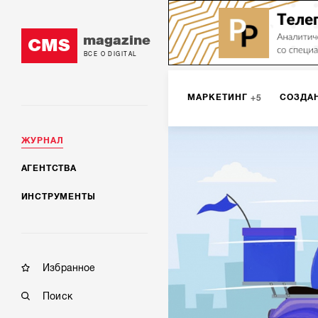
magazine
CMS
ВСЕ О DIGITAL
МАРКЕТИНГ
СОЗДА
5
ЖУРНАЛ
SMM
ИНТЕРНЕТ-МА
2
АГЕНТСТВА
ИНСТРУМЕНТЫ
МОБИЛЬНАЯ РАЗРАБОТК
Избранное
Поиск