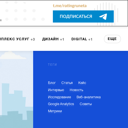
ЕЩЕ
МПЛЕКС УСЛУГ
ДИЗАЙН
DIGITAL
3
1
1
ЕРВИСА
БРЕНДИНГ
3
ТЕГИ
Блог
Статья
Кейс
НТ
1
Интервью
Новость
Исследование
Веб-аналитика
Google Analytics
Советы
Метрики