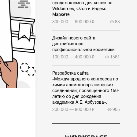
продаж кормов для кошек на
Wildberries, Ozon и Яндекс
Маркете
300 000 — 900 000 ₽
83
Дизайн нового сайта
дистрибьютора
профессиональной косметики
100 000 — 400 000 ₽
1561
Разработка сайта
«Международного конгресса по
химии элементоорганических
соединений, посвященного 150-
летию со дня рождения
академика А.Е. Арбузова».
200 000 — 800 000 ₽
905