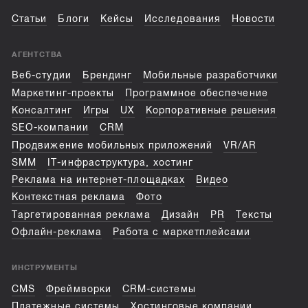
Статьи
Блоги
Кейсы
Исследования
Новости
АГЕНТСТВА
Веб-студии
Брендинг
Мобильные разработчики
Маркетинг-проекты
Программное обеспечение
Консалтинг
Игры
UX
Корпоративные решения
SEO-компании
CRM
Продвижение мобильных приложений
VR/AR
SMM
IT-инфраструктура, хостинг
Реклама на интернет-площадках
Видео
Контекстная реклама
Фото
Таргетированная реклама
Дизайн
PR
Тексты
Офлайн-реклама
Работа с маркетплейсами
ИНСТРУМЕНТЫ
CMS
Фреймворки
CRM-системы
Платежные системы
Хостинговые компании