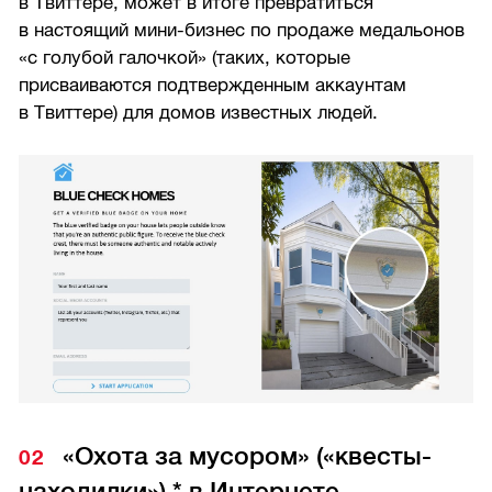
в Твиттере, может в итоге превратиться
в настоящий мини-бизнес по продаже медальонов
«с голубой галочкой» (таких, которые
присваиваются подтвержденным аккаунтам
в Твиттере) для домов известных людей.
«Охота за мусором» («квесты-
находилки») * в Интернете