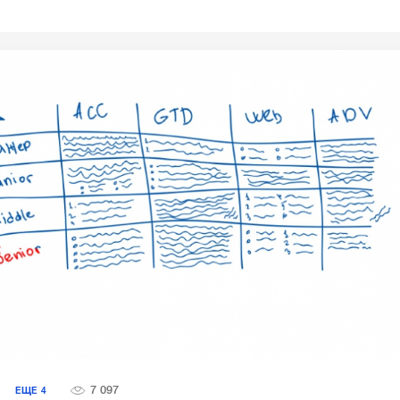
7 097
Я
ЕЩЕ
4