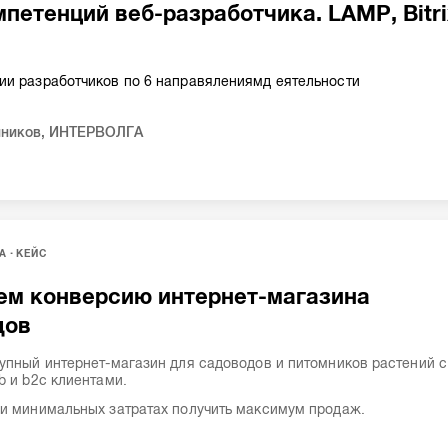
петенций веб-разработчика. LAMP, Bitri
ии разработчиков по 6 направялениямд еятельности
нников
,
ИНТЕРВОЛГА
А
КЕЙС
ем конверсию интернет-магазина
дов
упный интернет-магазин для садоводов и питомников растений с
b и b2c клиентами.
и минимальных затратах получить максимум продаж.