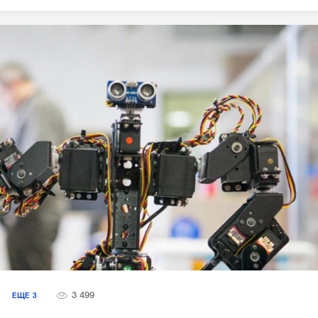
3 499
Я
ЕЩЕ
3