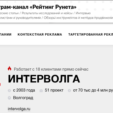
ПАНИИ
КОНТЕКСТНАЯ РЕКЛАМА
ТАРГЕТИРОВАННАЯ РЕК
ИЯ
ДИЗАЙН
БРЕНДИНГ
SMM
МАРКЕТИНГ-ПРОЕКТЫ
Работает с
18
клиентами
прямо сейчас
ПЛОЩАДКАХ
РАБОТА С МАРКЕТПЛЕЙСАМИ
ФОТО
ПРОД
ИНТЕРВОЛГА
с 2003 года
51 проект
от 70 тыс до 4 млн р
ИГРЫ
ОФЛАЙН-РЕКЛАМА
Волгоград
intervolga.ru