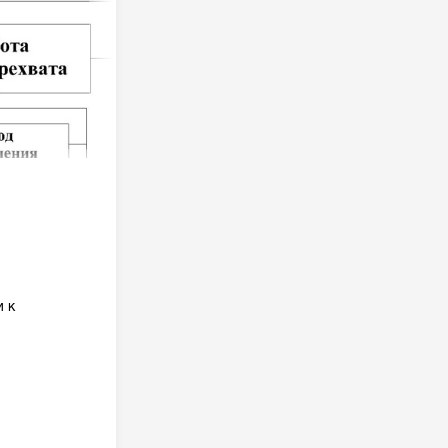
и к
й