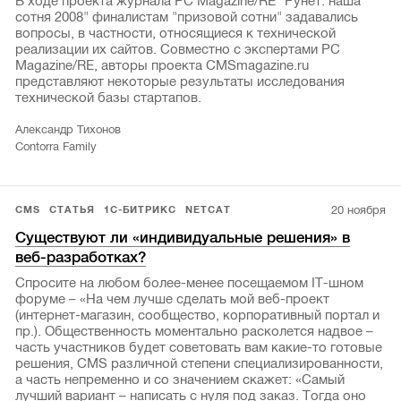
В ходе проекта журнала PC Magazine/RE "Рунет: наша
сотня 2008" финалистам "призовой сотни" задавались
вопросы, в частности, относящиеся к технической
реализации их сайтов. Совместно с экспертами PC
Magazine/RE, авторы проекта CMSmagazine.ru
представляют некоторые результаты исследования
технической базы стартапов.
Александр Тихонов
Contorra Family
20 ноября
CMS
СТАТЬЯ
1С-БИТРИКС
NETCAT
Существуют ли «индивидуальные решения» в
веб-разработках?
Спросите на любом более-менее посещаемом IT-шном
форуме – «На чем лучше сделать мой веб-проект
(интернет-магазин, сообщество, корпоративный портал и
пр.). Общественность моментально расколется надвое –
часть участников будет советовать вам какие-то готовые
решения, CMS различной степени специализированности,
а часть непременно и со значением скажет: «Самый
лучший вариант – написать с нуля под заказ. Тогда оно