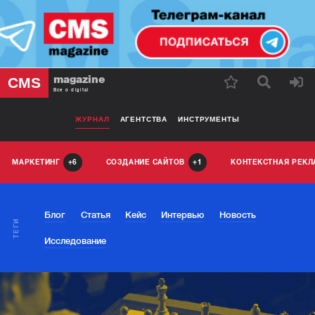
magazine
CMS
Все о digital
ЖУРНАЛ
АГЕНТСТВА
ИНСТРУМЕНТЫ
МАРКЕТИНГ
СОЗДАНИЕ САЙТОВ
КОНТЕКСТНАЯ РЕК
6
1
Блог
Статья
Кейс
Интервью
Новость
ТЕГИ
Исследование