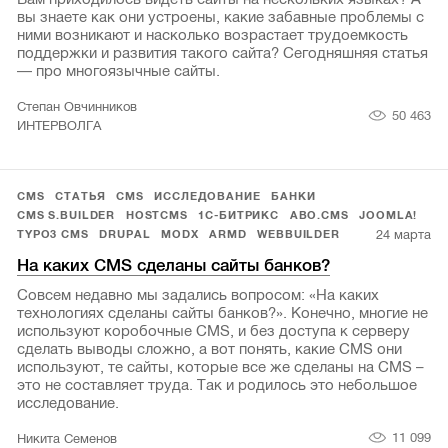
вы знаете как они устроены, какие забавные проблемы с
ними возникают и насколько возрастает трудоемкость
поддержки и развития такого сайта? Сегодняшняя статья
— про многоязычные сайты.
Степан Овчинников
50 463
ИНТЕРВОЛГА
CMS
СТАТЬЯ
CMS
ИССЛЕДОВАНИЕ
БАНКИ
CMS S.BUILDER
HOSTCMS
1С-БИТРИКС
ABO.CMS
JOOMLA!
24 марта
TYPO3 CMS
DRUPAL
MODX
ARMD
WEBBUILDER
На каких CMS сделаны сайты банков?
Совсем недавно мы задались вопросом: «На каких
технологиях сделаны сайты банков?». Конечно, многие не
используют коробочные CMS, и без доступа к серверу
сделать выводы сложно, а вот понять, какие CMS они
используют, те сайты, которые все же сделаны на CMS –
это не составляет труда. Так и родилось это небольшое
исследование.
11 099
Никита Семенов