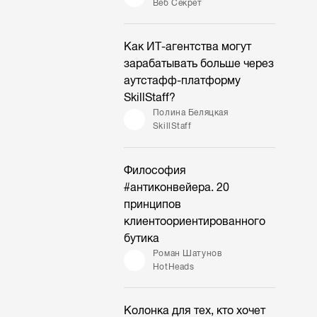
Веб Секрет
Как ИТ-агентства могут
зарабатывать больше через
аутстафф-платформу
SkillStaff?
Полина Беляцкая
SkillStaff
Философия
#антиконвейера. 20
принципов
клиентоориентированного
бутика
Роман Шатунов
HotHeads
Колонка для тех, кто хочет