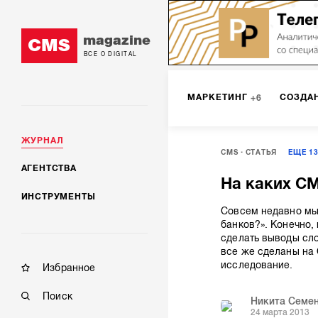
magazine
CMS
ВСЕ О DIGITAL
МАРКЕТИНГ
СОЗДА
6
ЖУРНАЛ
CMS
СТАТЬЯ
ЕЩЕ
1
DIGITAL
ИНТЕРНЕТ-
1
АГЕНТСТВА
На каких C
ИНСТРУМЕНТЫ
МОБИЛЬНАЯ РАЗРАБОТК
Совсем недавно мы 
банков?». Конечно,
сделать выводы сло
все же сделаны на 
исследование.
Избранное
Поиск
Никита Семе
24 марта 2013