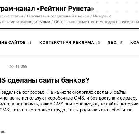
НИЕ САЙТОВ
КОНТЕКСТНАЯ РЕКЛАМА
SEO
КО
1
3
5
11 099
3
МАРКЕТИНГ
ПРОГРАММИРОВАНИЕ
ИСПОЛЬЗОВАНИЕ
8
1
MS сделаны сайты банков?
А
ЮЗАБИЛИТИ
ИНТРАНЕТ
МОНИТОРИНГ
МЕНЕДЖМЕ
задались вопросом: «На каких технологиях сделаны сайты
 многие не используют коробочные CMS, и без доступа к серверу
жно, а вот понять, какие CMS они используют, те сайты, которые
CMS – это не составляет труда. Так и родилось это небольшое
нов