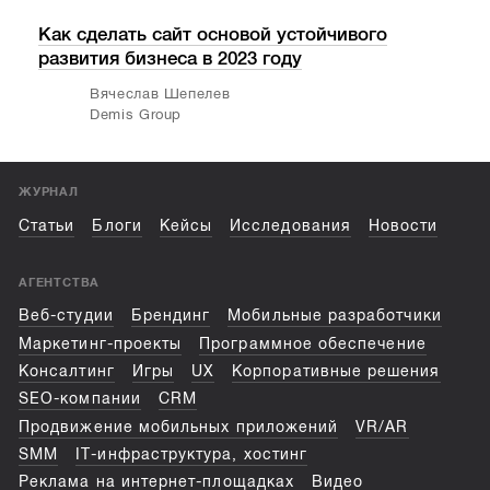
Как сделать сайт основой устойчивого
Пои
развития бизнеса в 2023 году
ана
Вячеслав Шепелев
Demis Group
ЖУРНАЛ
Статьи
Блоги
Кейсы
Исследования
Новости
АГЕНТСТВА
Веб-студии
Брендинг
Мобильные разработчики
Маркетинг-проекты
Программное обеспечение
Консалтинг
Игры
UX
Корпоративные решения
SEO-компании
CRM
Продвижение мобильных приложений
VR/AR
SMM
IT-инфраструктура, хостинг
Реклама на интернет-площадках
Видео