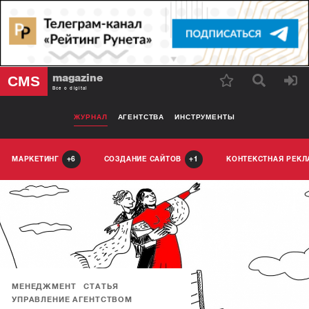
magazine
CMS
Все о digital
ЖУРНАЛ
АГЕНТСТВА
ИНСТРУМЕНТЫ
МАРКЕТИНГ
СОЗДАНИЕ САЙТОВ
КОНТЕКСТНАЯ РЕК
6
1
МЕНЕДЖМЕНТ
СТАТЬЯ
УПРАВЛЕНИЕ АГЕНТСТВОМ