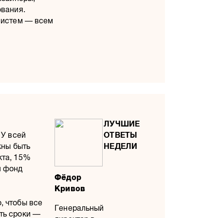
ования.
 систем — всем
 У всей
жны быть
кта, 15%
й фонд
Фёдор
Кривов
, чтобы все
Генеральный
ть сроки —