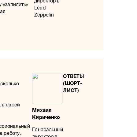
директор в
у «запилить»
Lead
ная
Zeppelin
 сколько
 в своей
Михаил
Кириченко
ессиональный
Генеральный
а работу.
директор в