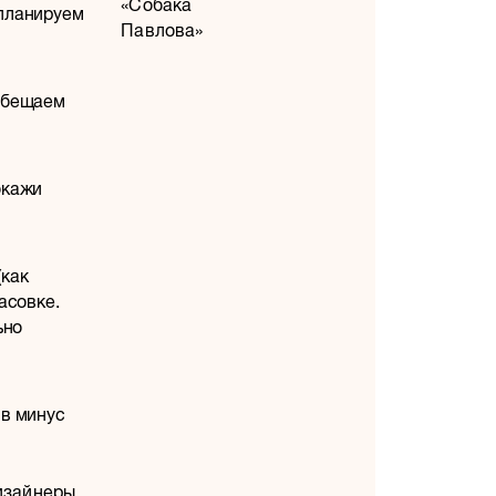
«Собака
 планируем
Павлова»
 обещаем
окажи
(как
асовке.
ьно
 в минус
изайнеры,