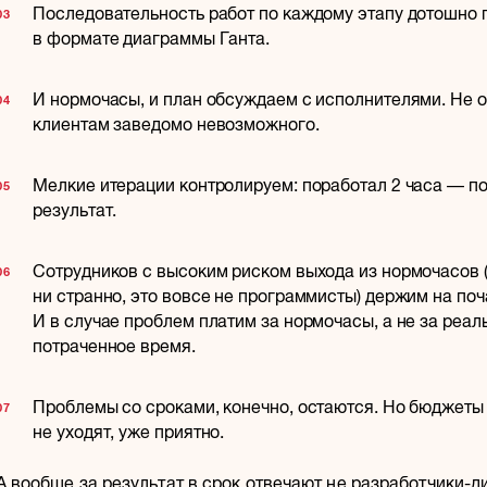
Последовательность работ по каждому этапу дотошно
в формате диаграммы Ганта.
И нормочасы, и план обсуждаем с исполнителями. Не
клиентам заведомо невозможного.
Мелкие итерации контролируем: поработал 2 часа — п
результат.
Сотрудников с высоким риском выхода из нормочасов 
ни странно, это вовсе не программисты) держим на поч
И в случае проблем платим за нормочасы, а не за реал
потраченное время.
Проблемы со сроками, конечно, остаются. Но бюджеты
не уходят, уже приятно.
А вообще за результат в срок отвечают не разработчики-д