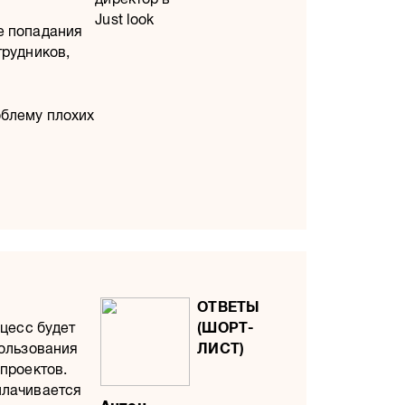
Just look
е попадания
трудников,
облему плохих
оцесс будет
пользования
 проектов.
плачивается