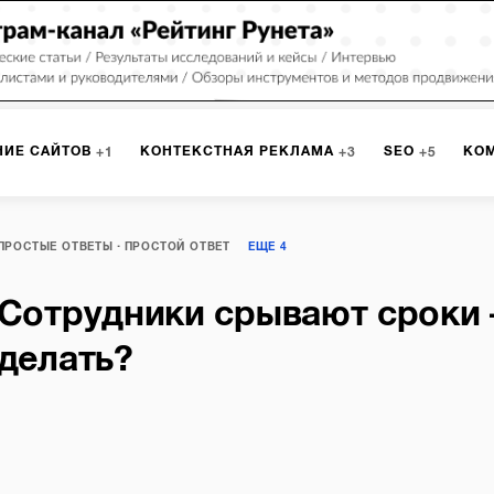
НИЕ САЙТОВ
КОНТЕКСТНАЯ РЕКЛАМА
SEO
КО
1
3
5
МАРКЕТИНГ
ПРОГРАММИРОВАНИЕ
ИСПОЛЬЗОВАНИЕ
9
1
ПРОСТЫЕ ОТВЕТЫ
ПРОСТОЙ ОТВЕТ
ЕЩЕ
4
Сотрудники срывают сроки 
А
ЮЗАБИЛИТИ
ИНТРАНЕТ
МОНИТОРИНГ
МЕНЕДЖМЕ
делать?