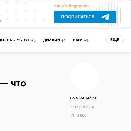
ЕЩЕ
МПЛЕКС УСЛУГ
ДИЗАЙН
SMM
3
1
3
 СЕРВИСА
БРЕНДИНГ
3
— что
НТ
1
CMS MAGAZINE
17 марта 2014
3 960