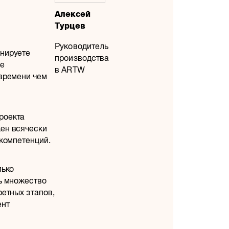
Алексей
Турцев
Руководитель
анируете
производства
ие
в ARTW
 времени чем
роекта
ен всячески
 компетенций.
лько
ть множество
ретных этапов,
ент