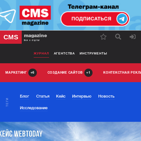
magazine
CMS
Все о digital
ЖУРНАЛ
АГЕНТСТВА
ИНСТРУМЕНТЫ
МАРКЕТИНГ
СОЗДАНИЕ САЙТОВ
КОНТЕКСТНАЯ РЕК
6
1
Блог
Статья
Кейс
Интервью
Новость
ТЕГИ
Исследование