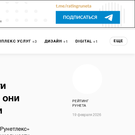
ЕЩЕ
МПЛЕКС УСЛУГ
ДИЗАЙН
DIGITAL
3
1
1
ЕРВИСА
БРЕНДИНГ
3
ти
НТ
2
 они
РЕЙТИНГ
РУНЕТА
и
19 февраля 2026
Рунетлекс»