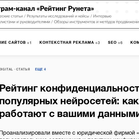
НИЕ САЙТОВ
КОНТЕКСТНАЯ РЕКЛАМА
SEO
КО
1
3
6
РКЕТИНГ
ПРОГРАММИРОВАНИЕ
ИСПОЛЬЗОВАНИЕ С
9
1
DIGITAL
СТАТЬЯ
ЕЩЕ
4
Рейтинг конфиденциальнос
А
ЮЗАБИЛИТИ
ИНТРАНЕТ
МОНИТОРИНГ
МЕНЕДЖМЕ
популярных нейросетей: как
работают с вашими данным
Проанализировали вместе с юридической фирмой «