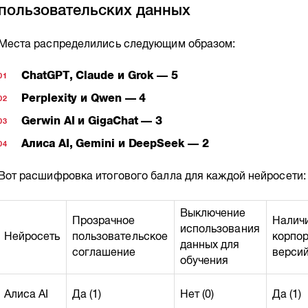
пользовательских данных
Места распределились следующим образом:
ChatGPT, Claude и Grok — 5
Perplexity и Qwen — 4
Gerwin AI и GigaChat — 3
Алиса AI, Gemini и DeepSeek — 2
Вот расшифровка итогового балла для каждой нейросети:
Выключение
Прозрачное
Налич
использования
Нейросеть
пользовательское
корпо
данных для
соглашение
верси
обучения
Алиса AI
Да (1)
Нет (0)
Да (1)