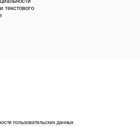
нциальности
и текстового
е
ности пользовательских данных