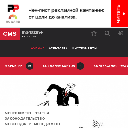
magazine
CMS
Все о digital
ЖУРНАЛ
АГЕНТСТВА
ИНСТРУМЕНТЫ
МАРКЕТИНГ
СОЗДАНИЕ САЙТОВ
КОНТЕКСТНАЯ РЕК
6
1
МЕНЕДЖМЕНТ
СТАТЬЯ
ЗАКОНОДАТЕЛЬСТВО
МЕССЕНДЖЕР
МЕНЕДЖМЕНТ