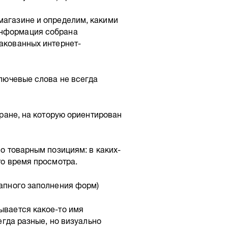
магазине и определим, какими
информация собрана
такованных интернет-
ключевые слова не всегда
тране, на которую ориентирован
по товарным позициям: в каких-
то время просмотра.
тапного заполнения форм)
ывается какое-то имя
егда разные, но визуально