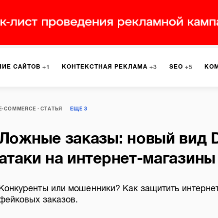
НИЕ САЙТОВ
КОНТЕКСТНАЯ РЕКЛАМА
SEO
КО
1
3
5
МАРКЕТИНГ
ПРОГРАММИРОВАНИЕ
ИСПОЛЬЗОВАНИЕ
8
1
E-COMMERCE
СТАТЬЯ
ЕЩЕ
3
Ложные заказы: новый вид
А
ЮЗАБИЛИТИ
ИНТРАНЕТ
МОНИТОРИНГ
МЕНЕДЖМЕ
атаки на интернет-магазины
Конкуренты или мошенники? Как защитить интернет
фейковых заказов.