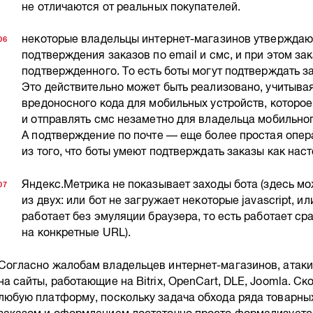
не отличаются от реальных покупателей.
некоторые владельцы интернет-магазинов утверждают
подтверждения заказов по email и смс, и при этом зак
подтвержденного. То есть боты могут подтверждать за
Это действительно может быть реализовано, учитыва
вредоносного кода для мобильных устройств, которое
и отправлять смс незаметно для владельца мобильного
А подтверждение по почте — еще более простая опер
из того, что боты умеют подтверждать заказы как нас
Яндекс.Метрика не показывает заходы бота (здесь м
из двух: или бот не загружает некоторые javascript, и
работает без эмуляции браузера, то есть работает ср
на конкретные URL).
Согласно жалобам владельцев интернет-магазинов, атак
на сайты, работающие на Bitrix, OpenCart, DLE, Joomla. С
любую платформу, поскольку задача обхода ряда товарн