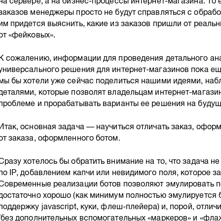
на сервере, а на бизнес-процессы интернет-магазина. То 
заказов менеджеры просто не будут справляться с обрабо
им придется выяснить, какие из заказов пришли от реальн
от «фейковых».
К сожалению, информации для проведения детального ана
универсального решения для интернет-магазинов пока еще
мы бы хотели уже сейчас поделиться нашими идеями, на
деталями, которые позволят владельцам интернет-магази
проблеме и прорабатывать варианты ее решения на будущ
Итак, основная задача — научиться отличать заказ, офо
от заказа, оформленного ботом.
Сразу хотелось бы обратить внимание на то, что задача н
по IP, добавлением капчи или невидимого поля, которое зап
Современные реализации ботов позволяют эмулировать п
достаточно хорошо (как минимум полностью эмулируется 
поддержку javascript, куки, флеш-плейера) и, порой, отлич
(без дополнительных вспомогательных «маркеров» и «флаж