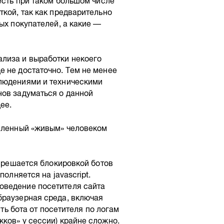
есть при таком большом числе
ткой, так как предварительно
ых покупателей, а какие —
лиза и выработки некоего
 не достаточно. Тем не менее
блюдениями и техническими
нов задуматься о данной
ее.
рмленный «живым» человеком
е решается блокировкой ботов
олняется на javascript.
оведение посетителя сайта
браузерная среда, включая
ить бота от посетителя по логам
ков» у сессии) крайне сложно.