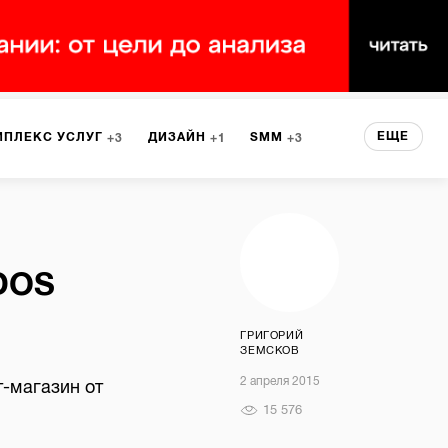
ЕЩЕ
МПЛЕКС УСЛУГ
ДИЗАЙН
SMM
3
1
3
 СЕРВИСА
БРЕНДИНГ
3
 DOS
НТ
1
ГРИГОРИЙ
ЗЕМСКОВ
2 апреля 2015
-магазин от
15 576