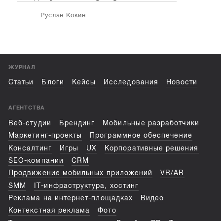
и ке
Руслан Кокин
ЖУРНАЛ
Статьи
Блоги
Кейсы
Исследования
Новости
АГЕНТСТВА
Веб-студии
Брендинг
Мобильные разработчики
Маркетинг-проекты
Программное обеспечение
Консалтинг
Игры
UX
Корпоративные решения
SEO-компании
CRM
Продвижение мобильных приложений
VR/AR
SMM
IT-инфраструктура, хостинг
Реклама на интернет-площадках
Видео
Контекстная реклама
Фото