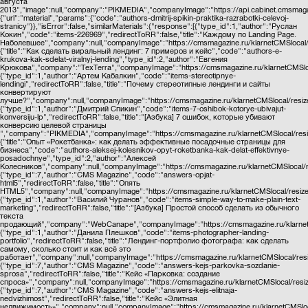
августа
2013","image":null,"company":"PIKMEDIA","companyImage":"https://api.cabinet.cmsma
{"url":"material","params":{"code":"authors-dmitrij-spikin-praktika-razrabotki-celevoj-
stranicy"}},"isError":false,"similarMaterials":{"response":[{"type_id":1,"author":"Руслан
Кокин","code":"items-226969","redirectToRR":false,"title":"Каждому по Landing Page.
Наболевшее","company":null,"companyImage":"https://cmsmagazine.ru/klarnetCMSlocal/r
{"title":"Как сделать виральный лендинг: 7 примеров и кейс","code":"authors-e-
krukova-kak-sdelat-viralnyj-lending","type_id":2,"author":"Евгения
Крюкова","company":"TexTerra","companyImage":"https://cmsmagazine.ru/klarnetCMSloc
{"type_id":1,"author":"Артем Кабалкин","code":"items-stereotipnye-
lendingi","redirectToRR":false,"title":"Почему стереотипныe лендинги и сайты
конвертируют
лучше?","company":null,"companyImage":"https://cmsmagazine.ru/klarnetCMSlocal/resiz
{"type_id":1,"author":"Дмитрий Спикин","code":"items-7-oshibok-kotorye-ubivajut-
konversiju-lp","redirectToRR":false,"title":"[Азбука] 7 ошибок, которые убивают
конверсию целевой страницы
","company":"PIKMEDIA","companyImage":"https://cmsmagazine.ru/klarnetCMSlocal/resiz
{"title":"Опыт «Рокетбанка»: как делать эффективные посадочные страницы для
бизнеса","code":"authors-aleksej-kolesnikov-opyt-roketbanka-kak-delat-effektivnye-
posadochnye","type_id":2,"author":"Алексей
Колесников","company":null,"companyImage":"https://cmsmagazine.ru/klarnetCMSlocal/r
{"type_id":7,"author":"CMS Magazine","code":"answers-opjat-
html5","redirectToRR":false,"title":"Опять
HTML5","company":null,"companyImage":"https://cmsmagazine.ru/klarnetCMSlocal/resiz
{"type_id":1,"author":"Василий Чуранов","code":"items-simple-way-to-make-plain-text-
marketing","redirectToRR":false,"title":"[Азбука] Простой способ сделать из обычного
текста
продающий","company":"WebCanape","companyImage":"https://cmsmagazine.ru/klarnetCM
{"type_id":1,"author":"Данила Плешков","code":"items-photographer-landing-
portfolio","redirectToRR":false,"title":"Лендинг-портфолио фотографа: как сделать
самому, сколько стоит и как всё это
работает","company":null,"companyImage":"https://cmsmagazine.ru/klarnetCMSlocal/res
{"type_id":7,"author":"CMS Magazine","code":"answers-kejs-parkovka-sozdanie-
sprosa","redirectToRR":false,"title":"Кейс «Парковка: создание
спроса»","company":null,"companyImage":"https://cmsmagazine.ru/klarnetCMSlocal/resi
{"type_id":7,"author":"CMS Magazine","code":"answers-kejs-elitnaja-
nedvizhimost","redirectToRR":false,"title":"Кейс «Элитная
недвижимость»","company":null,"companyImage":"https://cmsmagazine.ru/klarnetCMSlocal