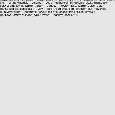
{"url":"similarMaterials","params":{"code":"authors-dmitrij-spikin-praktika-razrabotki-
celevoj-stranicy"}},"isError":false}}},"badges":{"isAjax":false,"isError":false,"data":
{}},"abTest":{},"catalogList":{"view":"card","sort":null,"sort_direction":null},"favorites":
{},"reviewForms":{"criteria":[],"isAjax":false,"success":false,"fields_errors":
{}},"flowsSortType":{"sort_type":"fresh"},"agency_cookie":{}}