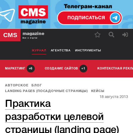
magazine
CMS
Все о digital
ЖУРНАЛ
АГЕНТСТВА
ИНСТРУМЕНТЫ
МАРКЕТИНГ
СОЗДАНИЕ САЙТОВ
КОНТЕКСТНАЯ РЕК
6
1
АВТОРСКОЕ
БЛОГ
LANDING PAGES (ПОСАДОЧНЫЕ СТРАНИЦЫ)
КЕЙСЫ
18 августа 2013
Практика
разработки целевой
страницы (landing page)