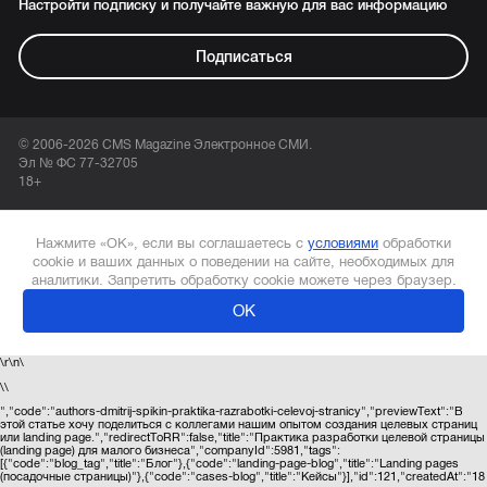
Настройти подписку и получайте важную для вас информацию
Подписаться
© 2006-2026 CMS Magazine Электронное СМИ.
Эл № ФС 77-32705
18+
Нажмите «ОК», если вы соглашаетесь с
условиями
обработки
cookie и ваших данных о поведении на сайте, необходимых для
аналитики. Запретить обработку cookie можете через браузер.
ОК
\r\n\
\
\
","code":"authors-dmitrij-spikin-praktika-razrabotki-celevoj-stranicy","previewText":"В
этой статье хочу поделиться с коллегами нашим опытом создания целевых страниц
или landing page.","redirectToRR":false,"title":"Практика разработки целевой страницы
(landing page) для малого бизнеса","companyId":5981,"tags":
[{"code":"blog_tag","title":"Блог"},{"code":"landing-page-blog","title":"Landing pages
(посадочные страницы)"},{"code":"cases-blog","title":"Кейсы"}],"id":121,"createdAt":"18