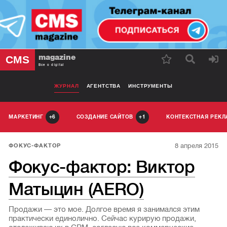
magazine
CMS
Все о digital
ЖУРНАЛ
АГЕНТСТВА
ИНСТРУМЕНТЫ
МАРКЕТИНГ
СОЗДАНИЕ САЙТОВ
КОНТЕКСТНАЯ РЕК
6
1
8 апреля 2015
ФОКУС-ФАКТОР
Фокус-фактор: Виктор
Матыцин (AERO)
Продажи — это мое. Долгое время я занимался этим
практически единолично. Сейчас курирую продажи,