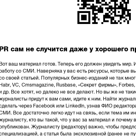
PR сам не случится даже у хорошего п
Вот ваш материал готов. Теперь его должен увидеть мир. И
работу со СМИ. Наверняка у вас есть ресурсы, которые вы
со своей статьей. Популярных бизнес-изданий не так много
Habr, VC, Cmsmagazine, Rusbase, «Секрет фирмы», Forbes, 
и др. Все хотят, но далеко не все делают. Но вы же не таки
журналисты придут к вам сами, идите к ним. Найти журна
сделать через Facebook или LinkedIn, узнав ФИО редактор
СМИ. Все достаточно легко идут на связь, если тема им 
журналисту, кто вы такой, что у вас за материал и почему 
опубликован. Журналисту (редактору) важно, чтобы предл
специализацией, а статья была эксклюзивной (ранее не пу