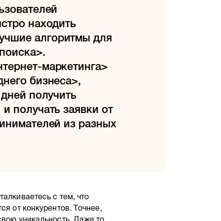
льзователей
ыстро находить
учшие алгоритмы для
 поиска>.
нтернет-маркетинга>
днего бизнеса>,
 дней получить
и получать заявки от
ринимателей из разных
алкиваетесь с тем, что
ся от конкурентов. Точнее,
свою уникальность. Даже то,