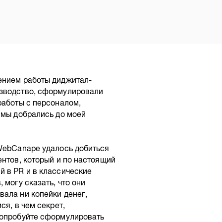
оением работы
диджитал-
зводство, сформулировали
работы с персоналом,
 мы добрались до моей
 WebCanape удалось добиться
ентов, который и по настоящий
й в PR и в классические
 могу сказать, что они
вала ни копейки денег,
ся, в чем секрет,
попробуйте сформулировать