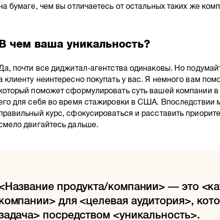
на бумаге, чем вы отличаетесь от остальных таких же ком
В чем ваша уникальность?
Да, почти все диджитал-агентства одинаковы. Но подумайт
а клиенту неинтересно покупать у вас. Я немного вам пом
который поможет сформулировать суть вашей компании в
его для себя во время стажировки в США. Впоследствии 
правильный курс, сфокусироваться и расставить приоритет
смело двигайтесь дальше.
<Название продукта/компании> — это <ка
компании> для <целевая аудитория>, кот
задача> посредством <уникальность>.