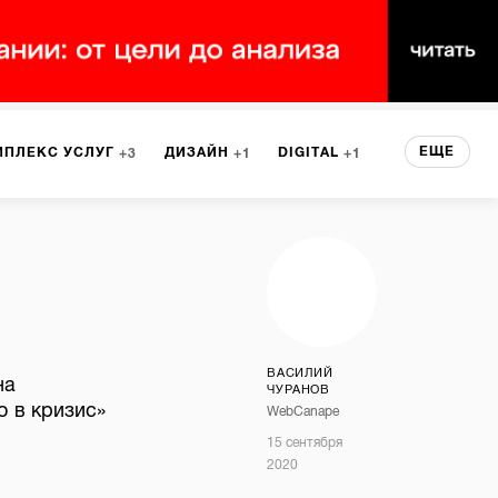
ЕЩЕ
МПЛЕКС УСЛУГ
ДИЗАЙН
DIGITAL
3
1
1
ЕРВИСА
БРЕНДИНГ
3
НТ
1
ВАСИЛИЙ
на
ЧУРАНОВ
о в кризис»
WebCanape
15 сентября
2020