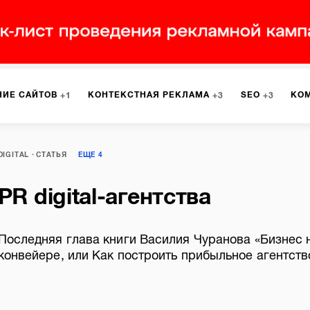
НИЕ САЙТОВ
КОНТЕКСТНАЯ РЕКЛАМА
SEO
КО
1
3
3
РКЕТИНГ
ПРОГРАММИРОВАНИЕ
ИСПОЛЬЗОВАНИЕ С
9
1
DIGITAL
СТАТЬЯ
ЕЩЕ
4
PR digital-агентства
А
ЮЗАБИЛИТИ
ИНТРАНЕТ
МОНИТОРИНГ
МЕНЕДЖМЕ
Последняя глава книги Василия Чуранова «Бизнес 
конвейере, или Как построить прибыльное агентств