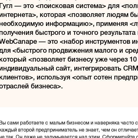
Гугл — это <поисковая система> для <по
интернета>, которая <позволяет людям б
необходимую информацию>, применяя <л
получения быстрого и точного результата
WebCanape — это <набор инструментов и
для <быстрого продвижения малого и сре
который <позволяет бизнесу уже через 10
индивидуальный сайт, интегрировать CRM 
клиентов>, используя <опыт сотен предп
отраслей бизнеса>.
Вы сами работаете с малым бизнесом и наверняка часто ст
каждый второй предприниматель не знает, чем он отличает
не так. Он даже не задумывается над этим. Сформируйте 