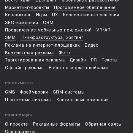
Веб-студии
Брендинг
Мобильные разработчики
Маркетинг-проекты
Программное обеспечение
Консалтинг
Игры
UX
Корпоративные решения
SEO-компании
CRM
Продвижение мобильных приложений
VR/AR
SMM
IT-инфраструктура, хостинг
Реклама на интернет-площадках
Видео
Контекстная реклама
Фото
Таргетированная реклама
Дизайн
PR
Тексты
Офлайн-реклама
Работа с маркетплейсами
ИНСТРУМЕНТЫ
CMS
Фреймворки
CRM-системы
Платежные системы
Хостинговые компании
ИНФОРМАЦИЯ
О проекте
Рекламные форматы
Обратная связь
Спецпроекты