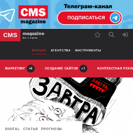
magazine
CMS
Все о digital
ЖУРНАЛ
АГЕНТСТВА
ИНСТРУМЕНТЫ
МАРКЕТИНГ
СОЗДАНИЕ САЙТОВ
КОНТЕКСТНАЯ РЕК
6
1
DIGITAL
СТАТЬЯ
ПРОГНОЗЫ