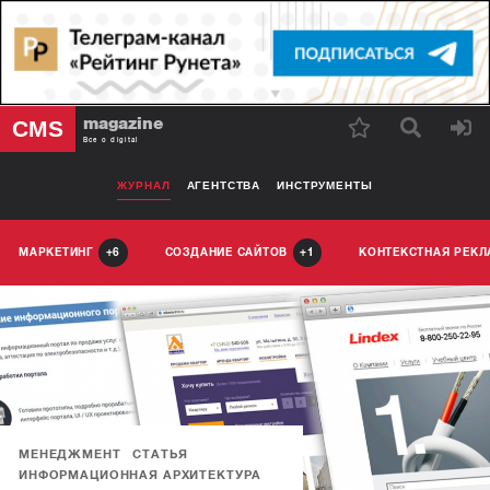
magazine
CMS
Все о digital
ЖУРНАЛ
АГЕНТСТВА
ИНСТРУМЕНТЫ
МАРКЕТИНГ
СОЗДАНИЕ САЙТОВ
КОНТЕКСТНАЯ РЕК
6
1
МЕНЕДЖМЕНТ
СТАТЬЯ
ИНФОРМАЦИОННАЯ АРХИТЕКТУРА