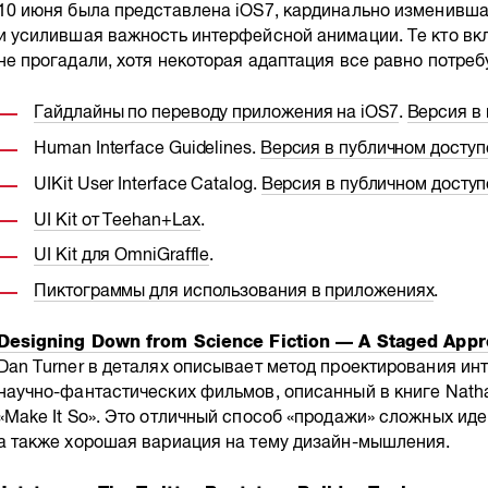
10 июня была представлена iOS7, кардинально изменивш
и усилившая важность интерфейсной анимации. Те кто вкла
не прогадали, хотя некоторая адаптация все равно потре
Гайдлайны по переводу приложения на iOS7
.
Версия в
Human Interface Guidelines.
Версия в публичном доступ
UIKit User Interface Catalog.
Версия в публичном доступ
UI Kit от Teehan+Lax
.
UI Kit для OmniGraffle
.
Пиктограммы для использования в приложениях
.
Designing Down from Science Fiction — A Staged App
Dan Turner в деталях описывает метод проектирования и
научно-фантастических фильмов, описанный в книге Nathan
«Make It So». Это отличный способ «продажи» сложных ид
а также хорошая вариация на тему дизайн-мышления.