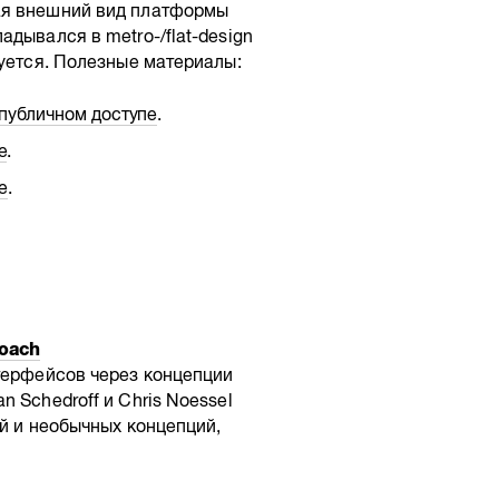
ая внешний вид платформы
дывался в metro-/flat-design
буется. Полезные материалы:
 публичном доступе
.
е
.
е
.
roach
нтерфейсов через концепции
 Schedroff и Chris Noessel
ей и необычных концепций,