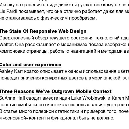
Иконку сохранения в виде дискеты ругают все кому не ле
Lis Pardi показывает, что она отлично работает даже для 
не сталкивалась с физическим прообразом.
The State Of Responsive Web Design
Сверхполезный обзор текущего состояния технологий адап
Walter. Она рассказывает о механизмах показа изображен
компоновки страницы, работы с навигацией и методами в
Color and user experience
Ashley Karr кратко описывает нюансы использования цвет
приводит значения конкретных цветов в американской кул
Three Reasons We’ve Outgrown Mobile Context
SuAnne Hall сводит вместе идеи Luke Wroblewski и Karen M
понятие «мобильного контекста использования» устарело и
В статье много полезной статистики и примеров того, по
и «основной» контент и функционал быть не должно.