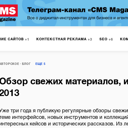
НИЕ САЙТОВ
КОНТЕКСТНАЯ РЕКЛАМА
SEO
КО
1
3
6
РКЕТИНГ
ПРОГРАММИРОВАНИЕ
ИСПОЛЬЗОВАНИЕ С
9
1
АВТОРСКОЕ
БЛОГ
ЕЩЕ
5
Обзор свежих материалов, 
А
ЮЗАБИЛИТИ
ИНТРАНЕТ
МОНИТОРИНГ
МЕНЕДЖМЕ
2013
Уже три года я публикую регулярные обзоры свежи
теме интерфейсов, новых инструментов и коллекций
интересных кейсов и исторических рассказов. Из л