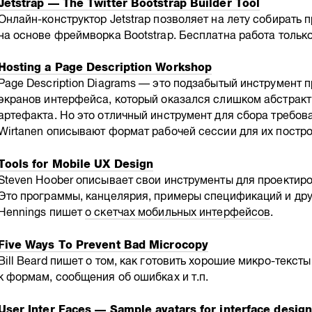
Jetstrap — The Twitter Bootstrap Builder Tool
Онлайн-конструктор Jetstrap позволяет на лету собирать
на основе фреймворка Bootstrap. Бесплатна работа только
Hosting a Page Description Workshop
Page Description Diagrams — это подзабытый инструмент 
экранов интерфейса, который оказался слишком абстракт
артефакта. Но это отличный инструмент для сбора требован
Wirtanen описывают формат рабочей сессии для их постро
Tools for Mobile UX Design
Steven Hoober описывает свои инструменты для проектир
Это программы, канцелярия, примеры спецификаций и друг
Hennings пишет
о скетчах мобильных интерфейсов
.
Five Ways To Prevent Bad Microcopy
Bill Beard пишет о том, как готовить хорошие микро-текс
к формам, сообщения об ошибках и т.п.
User Inter Faces — Sample avatars for interface desig