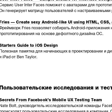
Сервис User Inter Faces поможет с аватарами для прототи
Он генерирует матрицу пользователей с настраиваемыми
Fries — Create sexy Android-like UI using HTML, CSS, 
Фреймворк Fries позволяет собирать Android-приложения
прототипирования на основе дефолтного дизайна ОС.
Starters Guide to iOS Design
Полезная памятка для начинающих в проектировании и ди
и iPad от Ben Taylor.
Пользовательские исследования и тес
Secrets From Facebook’s Mobile UX Testing Team
Nate Bolt, руководитель исследовательской команды Faceb
происходят пользовательские исследования в компании. 