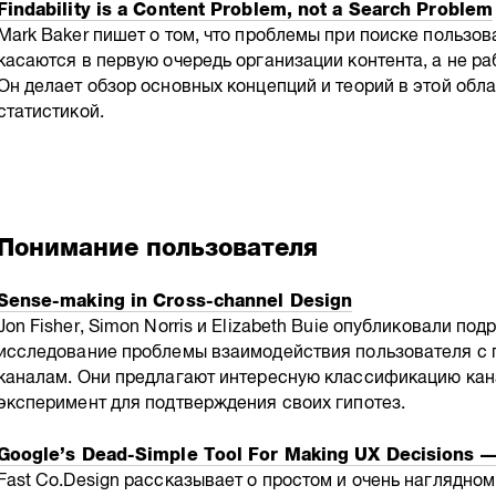
Findability is a Content Problem, not a Search Problem
Mark Baker пишет о том, что проблемы при поиске польз
касаются в первую очередь организации контента, а не р
Он делает обзор основных концепций и теорий в этой обл
статистикой.
Понимание пользователя
Sense-making in Cross-channel Design
Jon Fisher, Simon Norris и Elizabeth Buie опубликовали п
исследование проблемы взаимодействия пользователя с 
каналам. Они предлагают интересную классификацию кан
эксперимент для подтверждения своих гипотез.
Google’s Dead-Simple Tool For Making UX Decisions —
Fast Co.Design рассказывает о простом и очень наглядно