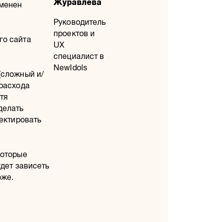
Журавлева
аменен
Руководитель
проектов и
го сайта
UX
специалист в
NewIdols
(сложный и/
 расхода
отя
делать
оектировать
которые
удет зависеть
оже.