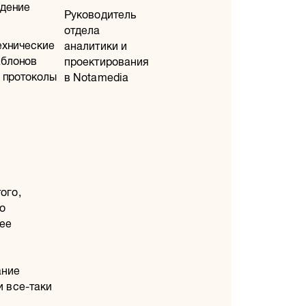
идение
Руководитель
отдела
ехнические
аналитики и
аблонов
проектирования
, протоколы
в Notamedia
ого,
го
ее
ание
и все-таки