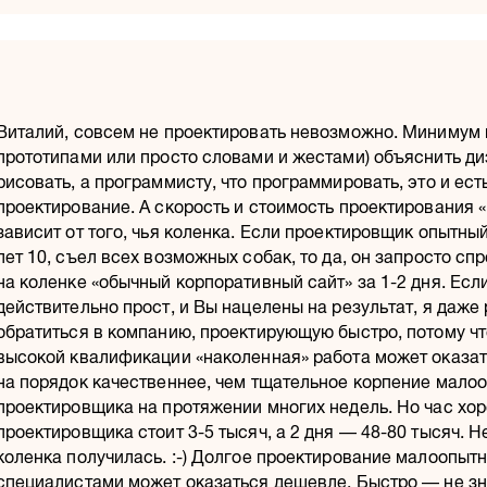
Виталий, совсем не проектировать невозможно. Минимум 
прототипами или просто словами и жестами) объяснить ди
рисовать, а программисту, что программировать, это и ест
проектирование. А скорость и стоимость проектирования «
зависит от того, чья коленка. Если проектировщик опытный
лет 10, съел всех возможных собак, то да, он запросто сп
на коленке «обычный корпоративный сайт» за
1-2 дня.
Если
действительно прост, и Вы нацелены на результат, я даж
обратиться в компанию, проектирующую быстро, потому чт
высокой квалификации «наколенная» работа может оказа
на порядок качественнее, чем тщательное корпение мало
проектировщика на протяжении многих недель. Но час хо
проектировщика стоит
3-5 тысяч,
а 2 дня —
48-80 тысяч.
Не
коленка получилась. :-) Долгое проектирование малоопыт
специалистами может оказаться дешевле. Быстро — не зн