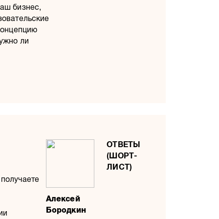
ваш бизнес,
зовательские
 концепцию
нужно ли
 получаете
Алексей
Бородкин
ии