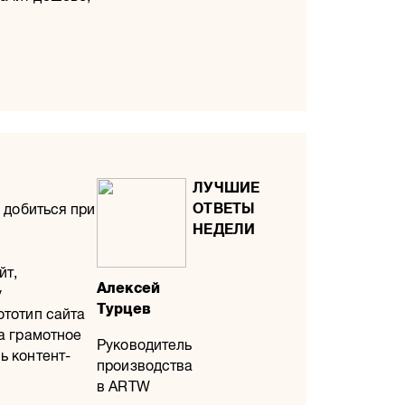
е добиться при
йт,
Алексей
у
Турцев
ототип сайта
а грамотное
Руководитель
ь контент-
производства
в ARTW