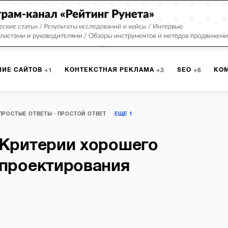
НИЕ САЙТОВ
КОНТЕКСТНАЯ РЕКЛАМА
SEO
КО
1
3
6
РКЕТИНГ
ПРОГРАММИРОВАНИЕ
ИСПОЛЬЗОВАНИЕ С
9
1
ПРОСТЫЕ ОТВЕТЫ
ПРОСТОЙ ОТВЕТ
ЕЩЕ
1
Критерии хорошего
А
ЮЗАБИЛИТИ
ИНТРАНЕТ
МОНИТОРИНГ
МЕНЕДЖМЕ
проектирования