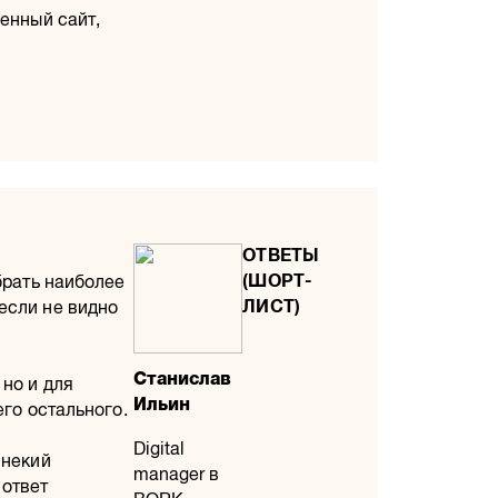
енный сайт,
брать наиболее
если не видно
Станислав
 но и для
Ильин
его остального.
Digital
 некий
manager в
 ответ