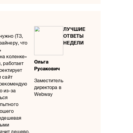
нужно (ТЗ,
зайнеру, что
ь
на коленке»
Ольга
, работает
Русакович
роектирует
 сайт
Заместитель
е рекомендую
директора в
о из-за
Webway
ться
опытного
рошего
дешевая
ными
ачит дешево,