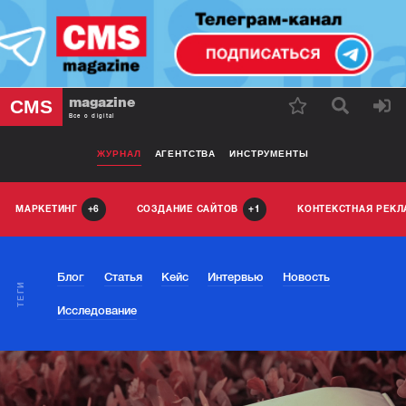
magazine
CMS
Все о digital
ЖУРНАЛ
АГЕНТСТВА
ИНСТРУМЕНТЫ
МАРКЕТИНГ
СОЗДАНИЕ САЙТОВ
КОНТЕКСТНАЯ РЕК
6
1
Блог
Статья
Кейс
Интервью
Новость
ТЕГИ
Исследование