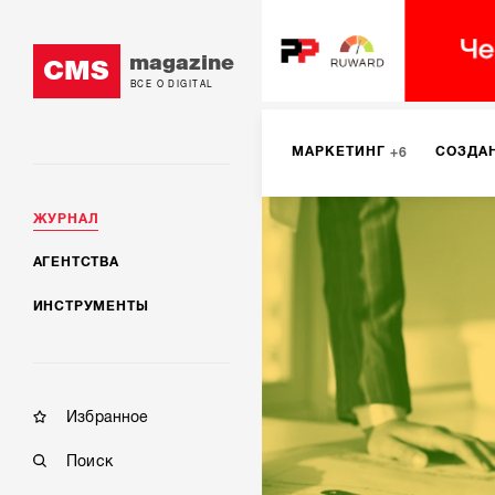
magazine
CMS
ВСЕ О DIGITAL
МАРКЕТИНГ
СОЗДА
6
ЖУРНАЛ
SMM
ИНТЕРНЕТ-МА
2
АГЕНТСТВА
ИНСТРУМЕНТЫ
МОБИЛЬНАЯ РАЗРАБОТК
Избранное
Поиск