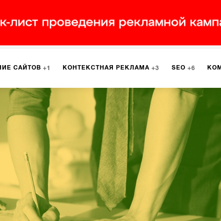
НИЕ САЙТОВ
КОНТЕКСТНАЯ РЕКЛАМА
SEO
КО
1
3
6
РКЕТИНГ
ПРОГРАММИРОВАНИЕ
ИСПОЛЬЗОВАНИЕ С
9
1
А
ЮЗАБИЛИТИ
ИНТРАНЕТ
МОНИТОРИНГ
МЕНЕДЖМЕ