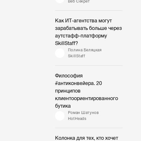
Веб Секрет
Как ИТ-агентства могут
зарабатывать больше через
аутстафф-платформу
SkillStaff?
Полина Беляцкая
SkillStaff
Философия
#антиконвейера. 20
принципов
клиентоориентированного
бутика
Роман Шатунов
HotHeads
Колонка для тех, кто хочет