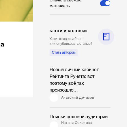
Сначала свежие
материалы
БЛОГИ И КОЛОНКИ
Хотите завести блог
на
или опубликовать статью?
Стать автором
Новый личный кабинет
Рейтинга Рунета: вот
поэтому всё так
произошло…
Анатолий Денисов
Поиски целевой аудитории
Натали Соколова