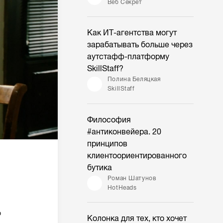
Веб Секрет
Как ИТ-агентства могут
зарабатывать больше через
аутстафф-платформу
SkillStaff?
Полина Беляцкая
SkillStaff
Философия
#антиконвейера. 20
принципов
клиентоориентированного
бутика
Роман Шатунов
HotHeads
о
Колонка для тех, кто хочет