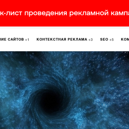
НИЕ САЙТОВ
КОНТЕКСТНАЯ РЕКЛАМА
SEO
КО
1
3
5
МАРКЕТИНГ
ПРОГРАММИРОВАНИЕ
ИСПОЛЬЗОВАНИЕ
8
1
А
ЮЗАБИЛИТИ
ИНТРАНЕТ
МОНИТОРИНГ
МЕНЕДЖМЕ