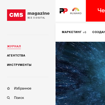
magazine
CMS
ВСЕ О DIGITAL
МАРКЕТИНГ
СОЗДА
6
ЖУРНАЛ
DIGITAL
ИНТЕРНЕТ-
1
АГЕНТСТВА
ИНСТРУМЕНТЫ
МОБИЛЬНАЯ РАЗРАБОТК
Избранное
Поиск