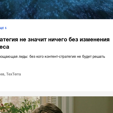
ЕЩЕ
5
атегия не значит ничего без изменения
еса
лощающая лиды: без кого контент-стратегия не будет решать
ьев
,
TexTerra