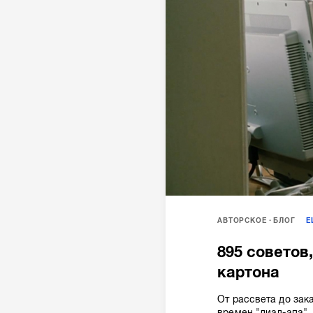
АВТОРСКОЕ
БЛОГ
895 советов,
картона
От рассвета до зак
времен "диал-апа".