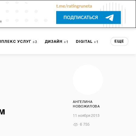
ЕЩЕ
МПЛЕКС УСЛУГ
ДИЗАЙН
DIGITAL
3
1
1
ЕРВИСА
БРЕНДИНГ
3
НТ
2
АНГЕЛИНА
НОВОЖИЛОВА
м
11 ноября 2013
6 755