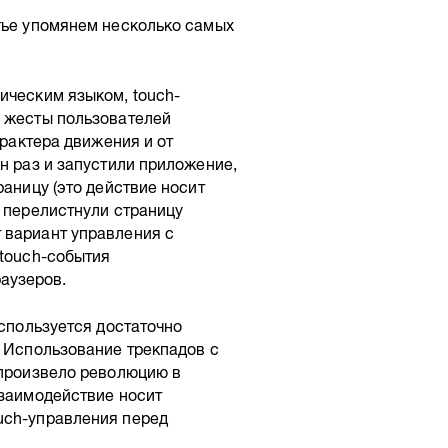
тье упомянем несколько самых
ическим языком, touch-
а жесты пользователей
арактера движения и от
н раз и запустили приложение,
раницу (это действие носит
и перелистнули страницу
 вариант управления с
 touch-события
аузеров.
используется достаточно
. Использование трекпадов с
 произвело революцию в
взаимодействие носит
uch-управления перед