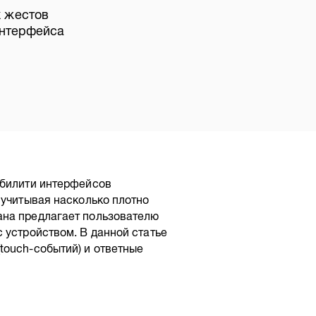
х жестов
интерфейса
абилити интерфейсов
 учитывая насколько плотно
ана предлагает пользователю
 устройством. В данной статье
touch-событий) и ответные