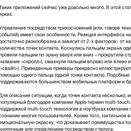
Таких приложений сейчас уже довольно много. В этой ста
ярких.
Управление посредством прикосновений (или, говоря техн
событий) имеет свои особенности. Реакция интерфейса н
достаточно разнообразна и зависит от 2-х факторов: от х
количества точек контакта. Коснулись пальцем экрана оди
провели пальцем по эрану вверх или вниз – прокрутили ст
название «скролл»), смахнули пальцем вправо или влево 
(«свайп»). Приведенные примеры прекрасно иллюстрируют
помощью одного пальца (одной точки контакта). Подобные
поддерживаются большинством мобильных платформ и бр
Для описания ситуации, когда точек контакта несколько, 
популярный благодаря компании Apple термин multi-touch
поддержкой multi-touch технологии в ноутбуках компании
сознании многих пользователей. Кроме того, тактильное 
эмоциональную окраску, что доказывает преимущества to
кнопочным или управлением посредством стилуса.