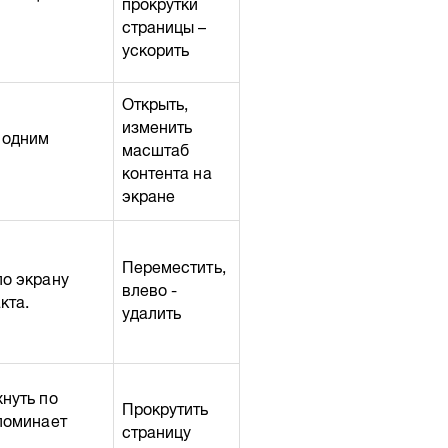
прокрутки
страницы –
ускорить
Открыть,
изменить
 одним
масштаб
контента на
экране
Переместить,
по экрану
влево -
кта.
удалить
нуть по
Прокрутить
поминает
страницу