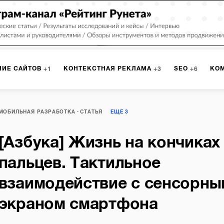
НИЕ САЙТОВ
КОНТЕКСТНАЯ РЕКЛАМА
SEO
КО
1
3
6
РКЕТИНГ
ПРОГРАММИРОВАНИЕ
ИСПОЛЬЗОВАНИЕ С
9
1
МОБИЛЬНАЯ РАЗРАБОТКА
СТАТЬЯ
ЕЩЕ
3
[Азбука] Жизнь на кончиках
А
ЮЗАБИЛИТИ
ИНТРАНЕТ
МОНИТОРИНГ
МЕНЕДЖМЕ
пальцев. Тактильное
взаимодействие с сенсорны
экраном смартфона