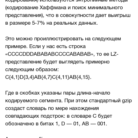
(кодирование Хаффмана и поиск минимального
представления), что в совокупности дает выигрыш
в размере
5-7%
на реальных данных.
Это можно проиллюстрировать на следующем
примере. Если у нас есть строка
«CCCCDDDABABABCCCCABABAB», то ее LZ-
представление будет выглядеть примерно
следующим образом:
C{4,1}D{3,4}AB{4,7}C{4,11}AB{4,15}.
Где в скобках указаны пары длина-начало
кодируемого сегмента. При этом стандартный gzip
создаст словарь по мере нахождения
совпадающих подстрок: в словаре C будет
обозначено в битах 1, D — 01, AB — 001.