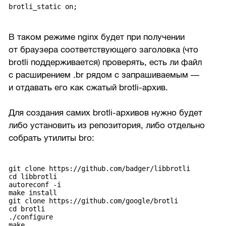
brotli_static on;
В таком режиме nginx будет при получении
от браузера соответствующего заголовка (что
brotli поддерживается) проверять, есть ли файл
с расширением .br рядом с запрашиваемым —
и отдавать его как сжатый brotli-архив.
Для создания самих brotli-архивов нужно будет
либо установить из репозитория, либо отдельно
собрать утилиты bro:
git clone https://github.com/badger/libbrotli
cd libbrotli
autoreconf -i
make install
git clone https://github.com/google/brotli
cd brotli
./configure
make