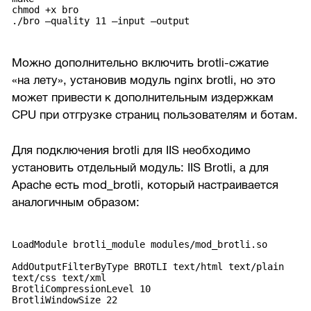
chmod +x bro
./bro —quality 11 —input
—output
Можно дополнительно включить brotli-сжатие
«на лету», установив модуль nginx brotli, но это
может привести к дополнительным издержкам
CPU при отгрузке страниц пользователям и ботам.
Для подключения brotli для IIS необходимо
установить отдельный модуль: IIS Brotli, а для
Apache есть mod_brotli, который настраивается
аналогичным образом:
AddOutputFilterByType BROTLI text/html text/plain
text/css text/xml
BrotliCompressionLevel 10