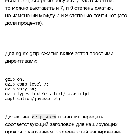
Если процессорные ресурсы у вас в избытке,
то можно выставить и 7, и 9 степень сжатия,
но изменений между 7 и 9 степенью почти нет (это
доли процента).
Для nginx gzip-сжатие включается простыми
директивами:
gzip on;
gzip_comp_level 7;
gzip_vary on;
gzip_types text/css text/javascript
application/javascript;
Директива
позволит передать
gzip_vary
соответствующий заголовок для кэширующих
прокси с указанием особенностей кэширования