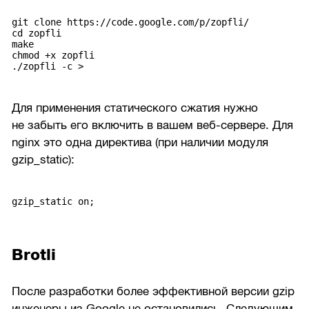
git clone https://code.google.com/p/zopfli/
cd zopfli
make
chmod +x zopfli
./zopfli -c
>
Для применения статического сжатия нужно
не забыть его включить в вашем веб-сервере. Для
nginx это одна директива (при наличии модуля
gzip_static):
gzip_static on;
Brotli
После разработки более эффективной версии gzip
инженеры из Google не остановились. Следующим