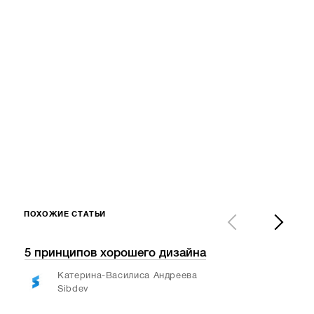
ПОХОЖИЕ СТАТЬИ
5 принципов хорошего дизайна
Каж
карт
Катерина-Василиса Андреева
муд
Sibdev