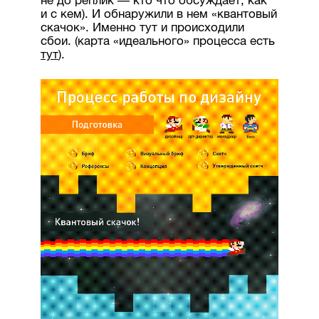
не до реплик — кто что обсуждает, как
и с кем). И обнаружили в нем «квантовый
скачок». Именно тут и происходили
сбои. (карта «идеального» процесса есть
тут
).